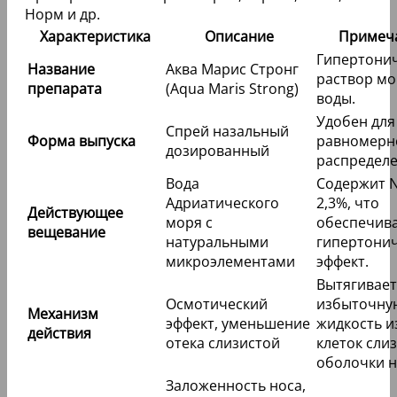
Норм и др.
Характеристика
Описание
Примеч
Гипертони
Название
Аква Марис Стронг
раствор мо
препарата
(Aqua Maris Strong)
воды.
Удобен для
Спрей назальный
Форма выпуска
равномерн
дозированный
распределе
Вода
Содержит N
Адриатического
2,3%, что
Действующее
моря с
обеспечив
вещевание
натуральными
гипертони
микроэлементами
эффект.
Вытягивает
Осмотический
избыточну
Механизм
эффект, уменьшение
жидкость и
действия
отека слизистой
клеток сли
оболочки н
Заложенность носа,