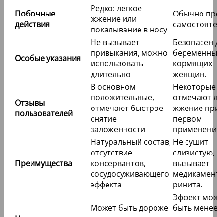
Редко: легкое
Побочные
Обычно пр
жжение или
действия
самостояте
покалывание в носу
Не вызывает
Безопасен 
привыкания, можно
беременны
Особые указания
использовать
кормящих
длительно
женщин.
В основном
Некоторые
положительные,
отмечают л
Отзывы
отмечают быстрое
жжение пр
пользователей
снятие
первом
заложенности
применени
Натуральный состав,
Не сушит
отсутствие
слизистую,
Преимущества
консервантов,
вызывает
сосудосуживающего
медикамен
эффекта
ринита.
Эффект мо
Может быть дороже
быть мене