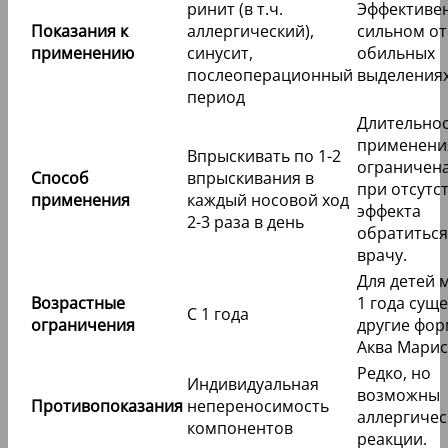
ринит (в т.ч.
Эффективе
Показания к
аллергический),
сильном от
применению
синусит,
обильных
послеоперационный
выделениях
период
Длительно
применени
Впрыскивать по 1-2
ограничена
Способ
впрыскивания в
при отсутс
применения
каждый носовой ход
эффекта
2-3 раза в день
обратиться
врачу.
Для детей 
Возрастные
1 года сущ
С 1 года
ограничения
другие фо
Аква Марис
Редко, но
Индивидуальная
возможны
Противопоказания
непереносимость
аллергичес
компонентов
реакции.