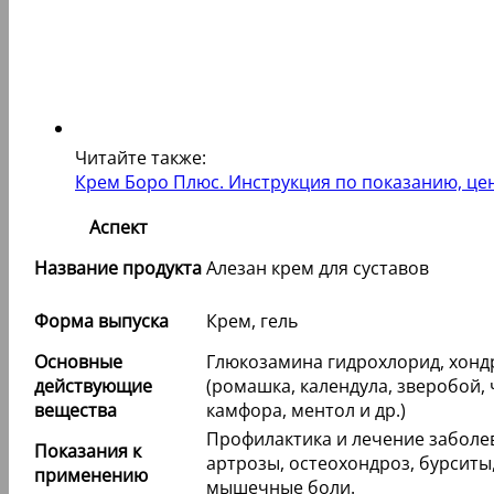
Читайте также:
Крем Боро Плюс. Инструкция по показанию, цен
Аспект
Название продукта
Алезан крем для суставов
Форма выпуска
Крем, гель
Основные
Глюкозамина гидрохлорид, хондр
действующие
(ромашка, календула, зверобой, ч
вещества
камфора, ментол и др.)
Профилактика и лечение заболе
Показания к
артрозы, остеохондроз, бурситы
применению
мышечные боли.