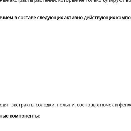
ные экстракты растений, которые не только купируют в
ичием в составе следующих активно действующих компо
одят экстракты солодки, полыни, сосновых почек и фенх
ьные компоненты: