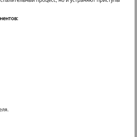
оспалительный процесс, но и устраняют приступы
нентов:
еля.