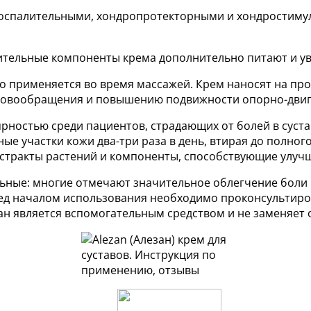
оспалительными, хондропротекторными и хондростиму
тительные компоненты крема дополнительно питают и у
то применяется во время массажей. Крем наносят на пр
кровообращения и повышению подвижности опорно-двиг
ярностью среди пациентов, страдающих от болей в сус
ные участки кожи два-три раза в день, втирая до полн
экстракты растений и компоненты, способствующие улу
ьные: многие отмечают значительное облегчение боли 
ед началом использования необходимо проконсультиро
ан является вспомогательным средством и не заменяет 