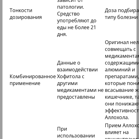
зависит от
патологии.
Тонкости
Доза подбира
Средство
дозирования
типу болезни
употребляют до
еды не более 21
дня.
Оригинал нел
совмещать с
медикамента
Данные о
содержащим
взаимодействии
алюминий и
Комбинированное
Хофитола с
препаратами,
применение
другими
которые пон
медикаментами не
всасывание ж
предоставлены
кишечнике, та
они понижаю
эффективност
Аллохола.
Прием Аллохо
При
влияет на
использовании