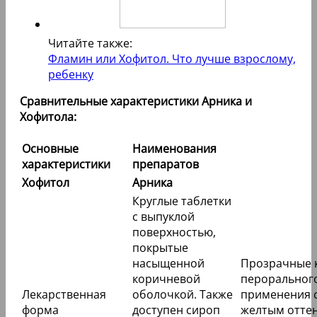
Читайте также:
Фламин или Хофитол. Что лучше взрослому,
ребенку
Сравнительные характеристики Арника и
Хофитола:
Основные
Наименования
характеристики
препаратов
Хофитол
Арника
Круглые таблетки
с выпуклой
поверхностью,
покрытые
насыщенной
Прозрачные 
коричневой
пероральног
Лекарственная
оболочкой. Также
применения с
форма
доступен сироп
желтым оттен