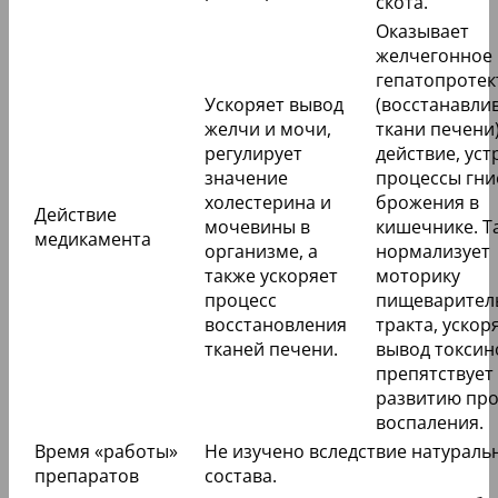
скота.
Оказывает
желчегонное 
гепатопротек
Ускоряет вывод
(восстанавли
желчи и мочи,
ткани печени
регулирует
действие, уст
значение
процессы гни
холестерина и
брожения в
Действие
мочевины в
кишечнике. Т
медикамента
организме, а
нормализует
также ускоряет
моторику
процесс
пищеварител
восстановления
тракта, ускор
тканей печени.
вывод токсин
препятствует
развитию про
воспаления.
Время «работы»
Не изучено вследствие натураль
препаратов
состава.