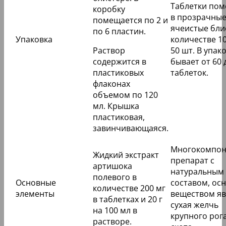
Таблетки по
коробку
в прозрачны
помещается по 2 и
ячеистые бли
по 6 пластин.
Упаковка
количестве 10
Раствор
50 шт. В упак
содержится в
бывает от 60 
пластиковых
таблеток.
флаконах
объемом по 120
мл. Крышка
пластиковая,
завинчивающаяся.
Многокомпон
Жидкий экстракт
препарат с
артишока
натуральным
полевого в
Основные
составом, ос
количестве 200 мг
элементы
веществом яв
в таблетках и 20 г
сухая желчь
на 100 мл в
крупного рог
растворе.