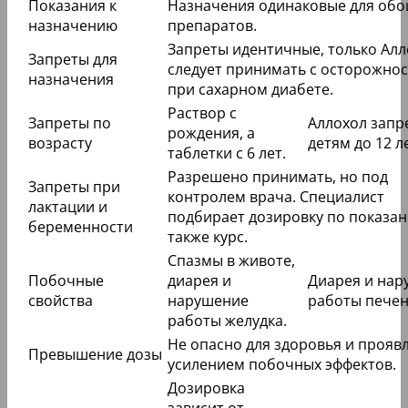
Показания к
Назначения одинаковые для обо
назначению
препаратов.
Запреты идентичные, только Алл
Запреты для
следует принимать с осторожно
назначения
при сахарном диабете.
Раствор с
Запреты по
Аллохол зап
рождения, а
возрасту
детям до 12 л
таблетки с 6 лет.
Разрешено принимать, но под
Запреты при
контролем врача. Специалист
лактации и
подбирает дозировку по показан
беременности
также курс.
Спазмы в животе,
Побочные
диарея и
Диарея и нар
свойства
нарушение
работы печен
работы желудка.
Не опасно для здоровья и прояв
Превышение дозы
усилением побочных эффектов.
Дозировка