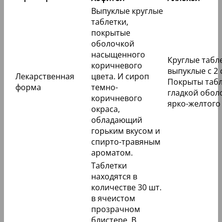
Выпуклые круглые
таблетки,
покрытые
оболочкой
насыщенного
Круглые табл
коричневого
выпуклые с 2 
Лекарственная
цвета. И сироп
Покрыты таб
форма
темно-
гладкой обол
коричневого
ярко-желтого 
окраса,
обладающий
горьким вкусом и
спирто-травяным
ароматом.
Таблетки
находятся в
количестве 30 шт.
в ячеистом
прозрачном
блистере. В