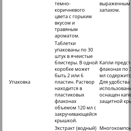
темно-
выраженным
коричневого
запахом.
цвета с горьким
вкусом и
травяным
ароматом.
Таблетки
упакованы по 30
штук в ячеистые
блистеры. В одной
Капли предст
коробке может
флаконах по 3
быть 2 или 6
мл содержится
Упаковка
пластин. Раствор
Для удобства
находится в
использован
пластиковых
оснащен кап
флаконах
защитной кр
объемом 120 мл с
закручивающейся
крышкой.
Экстракт (водный)
Многокомпо