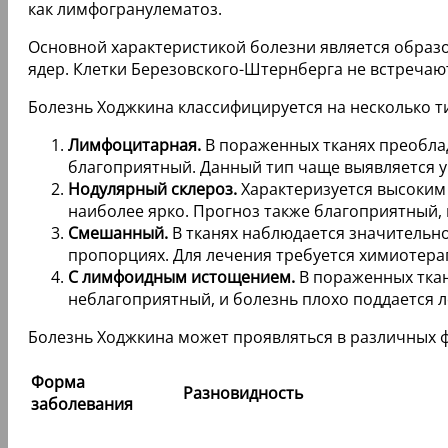
как лимфогранулематоз.
Основной характеристикой болезни является образ
ядер. Клетки Березовского-Штернберга не встречают
Болезнь Ходжкина классифицируется на несколько т
Лимфоцитарная.
В пораженных тканях преоблад
благоприятный. Данный тип чаще выявляется у
Нодулярный склероз.
Характеризуется высоким
наиболее ярко. Прогноз также благоприятный, 
Смешанный.
В тканях наблюдается значительн
пропорциях. Для лечения требуется химиотерап
С лимфоидным истощением.
В пораженных ткан
неблагоприятный, и болезнь плохо поддается 
Болезнь Ходжкина может проявляться в различных ф
Форма
Разновидность
заболевания