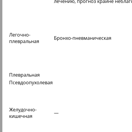
лечению, прогноз крайне небла
Легочно-
Бронхо-пневманическая
плевральная
Плевральная
Псевдоопухолевая
Желудочно-
—
кишечная