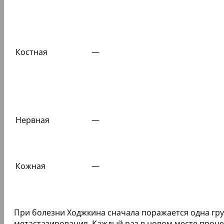
Костная
—
Нервная
—
Кожная
—
При болезни Ходжкина сначала поражается одна груп
метастазирования. Каждый раз в новом месте проце