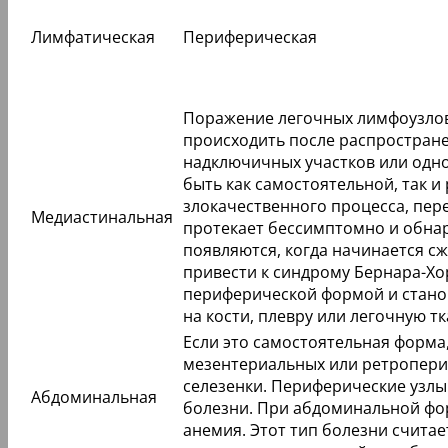
Лимфатическая
Периферическая
Поражение легочных лимфоузлов
происходить после распростран
надключичных участков или одн
быть как самостоятельной, так и
злокачественного процесса, пере
Медиастинальная
протекает бессимптомно и обна
появляются, когда начинается сж
привести к синдрому Бернара-Хо
периферической формой и стано
на кости, плевру или легочную тк
Если это самостоятельная форма
мезентериальных или ретропери
селезенки. Периферические узлы
Абдоминальная
болезни. При абдоминальной фо
анемия. Этот тип болезни счита