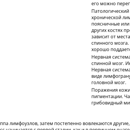
его можно переп
Патологический 
хронической ли
поясничные или 
других костях п
зависит от мест
спинного мозга.
хорошо поддает
Нервная система
спинной мозг. И
Нервная система
виде лимфограну
головной мозг.
Поражения кожи 
пигментации. Ч
грибовидный ми
па лимфоузлов, затем постепенно вовлекаются другие, а
сс начинается с первой стадии, как и в первичном оча