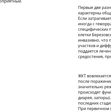
гоприятный.
Первые две разн
характерны общ
Если затрагивае
иногда с геморр
специфических п
клетки Березовс
инвазивно, что
участков и диф
поддается лечен
средостения, пр
ЖКТ вовлекается
после поражения
значительно ре
происходят фун
диарея, запоры)
последних стади
При первичном п