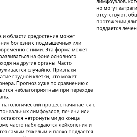
лимфоузлов, кот
но могут затраг
отсутствуют, об
протяжении длит
поддается лечен
 и области средостения может
ения болезни с подмышечных или
овременно с ними. Эта форма может
 развиваться на фоне основного
ходя на другие органы. Часто
руживается случайно. Признаки
атие грудной клетки, что может
рнера. Прогноз хуже по сравнению с
вится неблагоприятным при переходе
ань.
, патологический процесс начинается с
тонеальных лимфоузлов, печени или
 остаются нетронутыми до конца
рме часто наблюдаются лейкопения и
ется самым тяжелым и плохо поддается