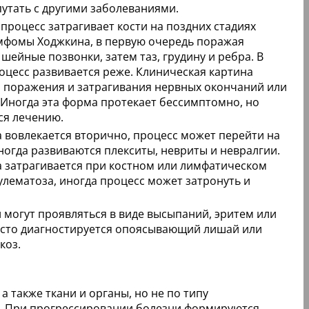
утать с другими заболеваниями.
процесс затрагивает кости на поздних стадиях
мфомы Ходжкина, в первую очередь поражая
шейные позвонки, затем таз, грудину и ребра. В
роцесс развивается реже. Клиническая картина
а поражения и затрагивания нервных окончаний или
 Иногда эта форма протекает бессимптомно, но
ся лечению.
 вовлекается вторично, процесс может перейти на
ногда развиваются плекситы, невриты и невралгии.
 затрагивается при костном или лимфатическом
лематоза, иногда процесс может затронуть и
могут проявляться в виде высыпаний, эритем или
асто диагностируется опоясывающий лишай или
коз.
 также ткани и органы, но не по типу
ге. При прогрессировании болезни формируются