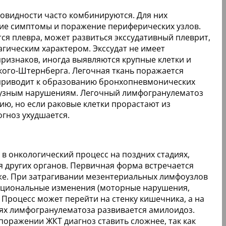
овидности часто комбинируются. Для них
ие симптомы и поражение периферических узлов.
тся плевра, может развиться экссудативный плеврит,
агическим характером. Экссудат не имеет
ризнаков, иногда выявляются крупные клетки и
кого-Штернберга. Легочная ткань поражается
 приводит к образованию бронхопневмонических
фузным нарушениям. Легочный лимфогранулематоз
ию, но если раковые клетки прорастают из
огноз ухудшается.
 в онкологический процесс на поздних стадиях,
 других органов. Первичная форма встречается
же. При затрагивании мезентериальных лимфоузлов
кциональные изменения (моторные нарушения,
. Процесс может перейти на стенку кишечника, а на
ях лимфогранулематоза развивается амилоидоз.
оражении ЖКТ диагноз ставить сложнее, так как