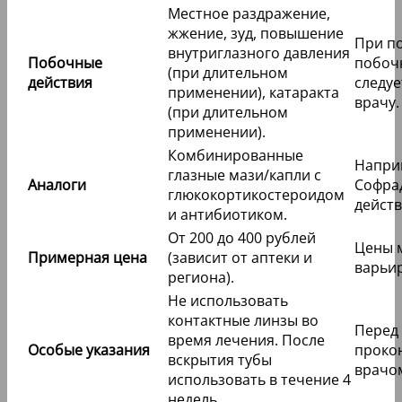
Местное раздражение,
жжение, зуд, повышение
При п
внутриглазного давления
Побочные
побоч
(при длительном
действия
следуе
применении), катаракта
врачу.
(при длительном
применении).
Комбинированные
Наприм
глазные мази/капли с
Аналоги
Софрад
глюкокортикостероидом
дейст
и антибиотиком.
От 200 до 400 рублей
Цены 
Примерная цена
(зависит от аптеки и
варьир
региона).
Не использовать
контактные линзы во
Перед
время лечения. После
Особые указания
прокон
вскрытия тубы
врачо
использовать в течение 4
недель.