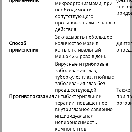
микроорганизмами, при
эпител
необходимости
иридо
сопутствующего
противовоспалительного
действия.
Закладывать небольшое
Способ
количество мази в
Длите
применения
конъюнктивальный
опред
мешок 2-3 раза в день.
Вирусные и грибковые
заболевания глаз,
туберкулез глаз, гнойные
заболевания глаз без
предшествующей
Также 
Противопоказания
антибактериальной
при п
терапии, повышенное
рогов
внутриглазное давление,
индивидуальная
непереносимость
компонентов.