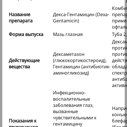
Комби
Название
Декса-Гентамицин (Dexa-
препар
препарата
Gentamicin)
приме
офтал
Форма выпуска
Мазь глазная
Туба 2,
Декса
проти
Дексаметазон
проти
Действующие
(глюкокортикостероид),
действ
вещества
Гентамицин (антибиотик-
облад
аминогликозид)
спект
антиб
активн
Инфекционно-
воспалительные
заболевания глаз,
Напри
вызванные
конъю
чувствительными к
Показания к
блефа
гентамицину
применению
(без 