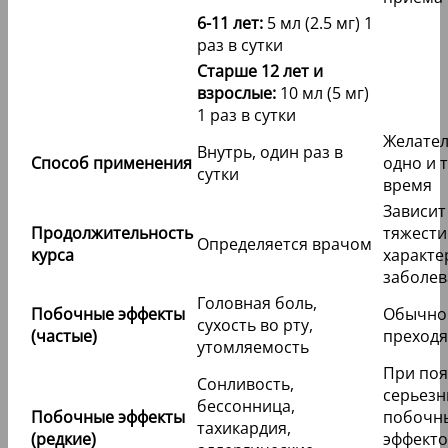
6-11 лет:
5 мл (2.5 мг) 1
раз в сутки
Старше 12 лет и
взрослые:
10 мл (5 мг)
1 раз в сутки
Желател
Внутрь, один раз в
Способ применения
одно и 
сутки
время
Зависит
Продолжительность
тяжести
Определяется врачом
курса
характе
заболев
Головная боль,
Побочные эффекты
Обычно 
сухость во рту,
(частые)
преход
утомляемость
При по
Сонливость,
серьезн
бессонница,
Побочные эффекты
побочн
тахикардия,
(редкие)
эффекто