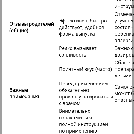
инструк
Отмеча
Эффективен, быстро
улучше
Отзывы родителей
действует, удобная
состоян
(общие)
форма выпуска
ребенка
аллерги
Редко вызывает
Важно 
сонливость
дозиров
Облегча
Приятный вкус (часто)
препар
детьми
Перед применением
Самоле
Важные
обязательно
может 
примечания
проконсультироваться
опасны
с врачом
Внимательно
ознакомиться с
полной инструкцией
по применению