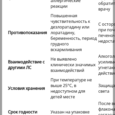
аллергические
обратит
реакции
врачу
Повышенная
чувствительность к
С осто
дезлоратадину или
при поч
Противопоказания
лоратадину,
печено
беременность, период
недоста
грудного
вскармливания
Алкогол
Не выявлено
Взаимодействие с
усилива
клинически значимых
другими ЛС
угнета
взаимодействий
действи
При температуре не
выше 25°C, в
Защища
Условия хранения
недоступном для
света
детей месте
После в
флакона
Срок годности
Указан на упаковке
согласн