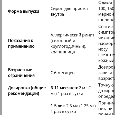
Флаконы
Сироп для приема
100, 150
Форма выпуска
внутрь
мерной 
шприце
Снятие
симпто
Аллергический ринит
чихание
Показания к
(сезонный и
насморк,
применению
круглогодичный),
носу,
крапивница
слезоте
кожный 
Дозиро
Возрастные
С 6 месяцев
зависит
ограничения
возраст
Точную
Дозировка (общие
6-11 месяцев:
2 мл (1
дозиров
рекомендации)
мг) 1 раз в сутки
определ
Приним
1-5 лет:
2.5 мл (1.25 мг)
независ
1 раз в сутки
приема