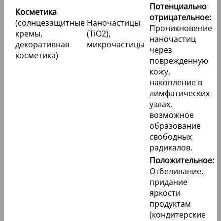
Потенциально
Косметика
отрицательное:
(солнцезащитные
Наночастицы
Проникновение
кремы,
(TiO2),
наночастиц
декоративная
микрочастицы
через
косметика)
поврежденную
кожу,
накопление в
лимфатических
узлах,
возможное
образование
свободных
радикалов.
Положительное:
Отбеливание,
придание
яркости
продуктам
(кондитерские