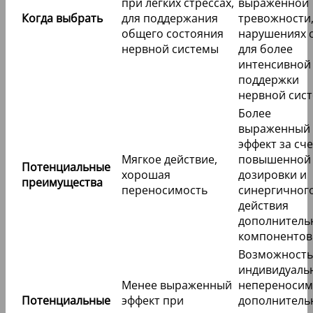
при легких стрессах,
выраженной
Когда выбрать
для поддержания
тревожности
общего состояния
нарушениях с
нервной системы
для более
интенсивной
поддержки
нервной сис
Более
выраженный
эффект за сче
Мягкое действие,
повышенной
Потенциальные
хорошая
дозировки и
преимущества
переносимость
синергичног
действия
дополнитель
компонентов
Возможность
индивидуаль
Менее выраженный
непереносим
Потенциальные
эффект при
дополнитель