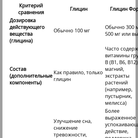
Критерий
Глицин
Глицин Фо
сравнения
Дозировка
действующего
Обычно 300 м
Обычно 100 мг
вещества
500 мг или в
(глицина)
Часто содер
витамины гр
B (B1, B6, B12)
Состав
магний,
Как правило, только
(дополнительные
экстракты
глицин
компоненты)
растений
(например,
пустырник,
мелисса)
Более
выраженное
Улучшение сна,
успокаивающ
снижение
действие,
тревожности,
поддержка