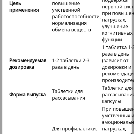
Цель
повышение
нервной сис
применения
умственной
при повыше
работоспособности,
нагрузках,
нормализация
улучшение
обмена веществ
когнитивных
функций
1 таблетка 1-
раза в день
Рекомендуемая
1-2 таблетки 2-3
(зависит от
дозировка
раза в день
дозировки и
рекомендаци
производите
Таблетки для
Таблетки для
Форма выпуска
рассасывания
рассасывания
капсулы
При повыше
умственных 
эмоциональ
Для профилактики,
нагрузках,