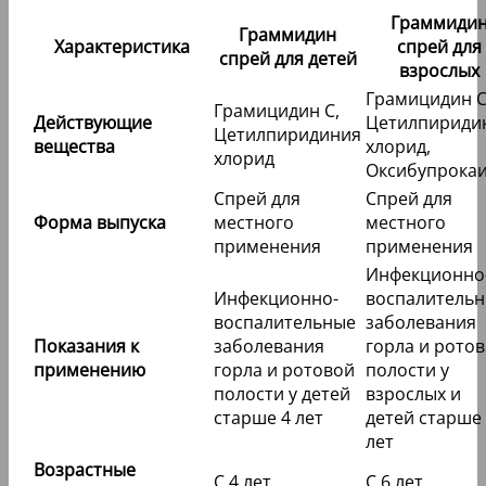
Граммиди
Граммидин
Характеристика
спрей для
спрей для детей
взрослых
Грамицидин С
Грамицидин С,
Действующие
Цетилпириди
Цетилпиридиния
вещества
хлорид,
хлорид
Оксибупрока
Спрей для
Спрей для
Форма выпуска
местного
местного
применения
применения
Инфекционно
Инфекционно-
воспалитель
воспалительные
заболевания
Показания к
заболевания
горла и рото
применению
горла и ротовой
полости у
полости у детей
взрослых и
старше 4 лет
детей старше
лет
Возрастные
С 4 лет
С 6 лет