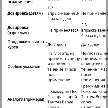
ограничения
1-2
Дозировка (детям)
впрыскивания 3-
Не применяет
4 раза в день
2-3
Дозировка
Не применяется
впрыскивания
(взрослым)
4 раза в день
Продолжительность
До 7 дней
До 7 дней
курса
Не глотать, не
Не глотать, н
принимать пищу
принимать п
и напитки в
и напитки в
Особые указания
течение 1 часа
течение 1 час
после
после
применения
применения
Граммидин Не
Граммидин Нео,
Гексорал спре
Гексорал спрей,
Тантум Верде
Аналоги (примеры)
Тантум Верде
спрей,
спрей
Стрепсилс