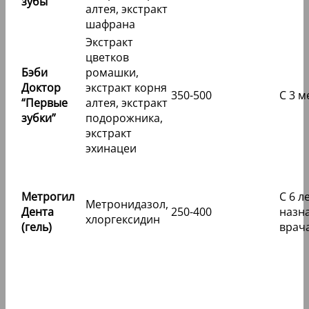
зубы”
алтея, экстракт
шафрана
Экстракт
цветков
Бэби
ромашки,
Доктор
экстракт корня
350-500
С 3 м
“Первые
алтея, экстракт
зубки”
подорожника,
экстракт
эхинацеи
Метрогил
С 6 л
Метронидазол,
Дента
250-400
назн
хлоргексидин
(гель)
врач