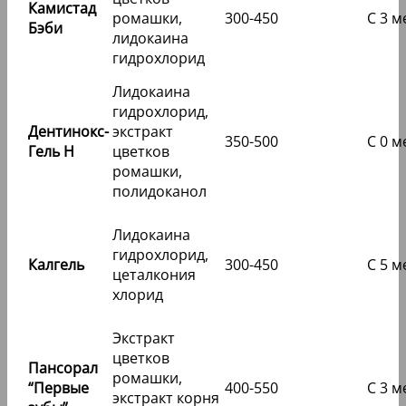
Камистад
ромашки,
300-450
С 3 м
Бэби
лидокаина
гидрохлорид
Лидокаина
гидрохлорид,
Дентинокс-
экстракт
350-500
С 0 м
Гель Н
цветков
ромашки,
полидоканол
Лидокаина
гидрохлорид,
Калгель
300-450
С 5 м
цеталкония
хлорид
Экстракт
цветков
Пансорал
ромашки,
“Первые
400-550
С 3 м
экстракт корня