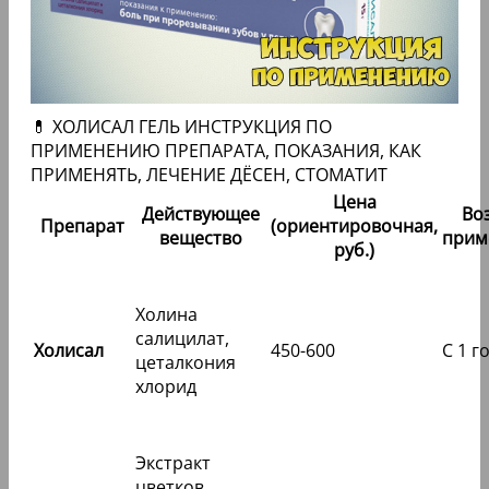
💊 ХОЛИСАЛ ГЕЛЬ ИНСТРУКЦИЯ ПО
ПРИМЕНЕНИЮ ПРЕПАРАТА, ПОКАЗАНИЯ, КАК
ПРИМЕНЯТЬ, ЛЕЧЕНИЕ ДЁСЕН, СТОМАТИТ
Цена
Действующее
Во
Препарат
(ориентировочная,
вещество
прим
руб.)
Холина
салицилат,
Холисал
450-600
С 1 г
цеталкония
хлорид
Экстракт
цветков