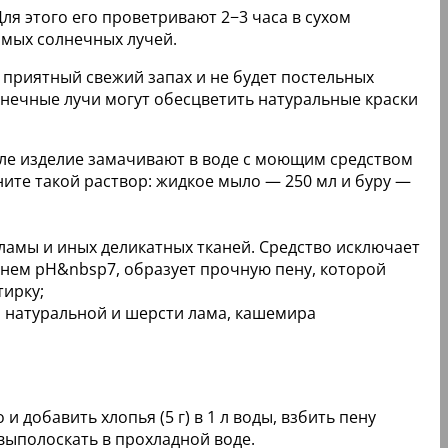
ля этого его проветривают 2−3 часа в сухом
ямых солнечных лучей.
ет приятный свежий запах и не будет постельных
лнечные лучи могут обесцветить натуральные краски
але изделие замачивают в воде с моющим средством
ите такой раствор: жидкое мыло — 250 мл и буру —
ламы и иных деликатных тканей. Средство исключает
внем рН&nbsp7, образует прочную пену, которой
тирку;
з натуральной и шерсти лама, кашемира
 добавить хлопья (5 г) в 1 л воды, взбить пену
 выполоскать в прохладной воде.