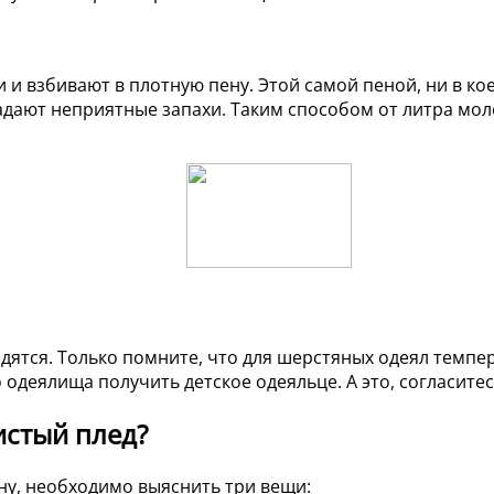
и и взбивают в плотную пену. Этой самой пеной, ни в к
адают неприятные запахи. Таким способом от литра моло
ятся. Только помните, что для шерстяных одеял темпера
 одеялища получить детское одеяльце. А это, согласите
истый плед?
ну, необходимо выяснить три вещи: