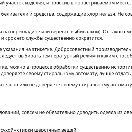
й участок изделия, и повесив в проветриваемом месте
еливатели и средства, содержащие хлор нельзя. Не сов
ы на перекладине или веревке выбивалкой). От такого м
и срок его службы существенно сократится.
 указания на этикетке. Добросовестный производитель 
й следует выбирать температурный режим и каким спосо
тке, можно в процессе обработки существенно испортит
 доверяете своему стиральному автомату, лучше отдать 
ятельно или не доверяете своему стиральному автомату,
дований, совсем не обязательно доводить одеяла из ове
«сухой» стирки шерстяных вещей.