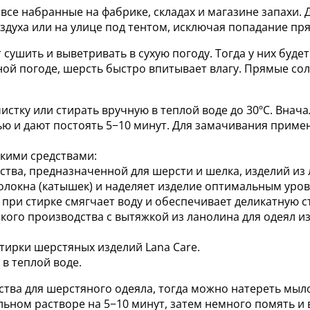
се набранные на фабрике, складах и магазине запахи. Д
духа или на улице под тентом, исключая попадание пр
т сушить и выветривать в сухую погоду. Тогда у них буд
ной погоде, шерсть быстро впитывает влагу. Прямые со
стку или стирать вручную в теплой воде до 30ºС. Внач
 и дают постоять 5−10 минут. Для замачивания примен
кими средствами:
тва, предназначенной для шерсти и шелка, изделий из 
олокна (катышек) и наделяет изделие оптимальным уро
при стирке смягчает воду и обеспечивает деликатную с
кого производства с вытяжкой из ланолина для одеял и
ирки шерстяных изделий Lana Care.
в теплой воде.
тва для шерстяного одеяла, тогда можно натереть мыло и
ыльном растворе на 5−10 минут, затем немного помять и