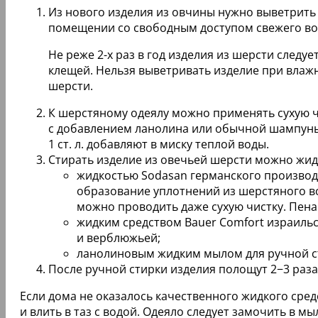
Из нового изделия из овчины нужно выветрить в
помещении со свободным доступом свежего воз
Не реже 2-х раз в год изделия из шерсти следуе
клещей. Нельзя выветривать изделие при влаж
шерсти.
К шерстяному одеялу можно применять сухую чи
с добавлением ланолина или обычной шампунью
1 ст. л. добавляют в миску теплой воды.
Стирать изделие из овечьей шерсти можно жид
жидкостью Sodasan германского производс
образование уплотнений из шерстяного в
можно проводить даже сухую чистку. Пена 
жидким средством Bauer Comfort израильс
и верблюжьей;
ланолиновым жидким мылом для ручной ст
После ручной стирки изделия полощут 2−3 раза 
Если дома не оказалось качественного жидкого средс
и влить в таз с водой. Одеяло следует замочить в м