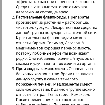
эффекты, так как они переносятся хорошо.
Среди негативных факторов отмечают
аллергию на состав, диарею.
Растительные флавоноиды.
Препараты
производят из растений – расторопша,
чистотел, куркума. Лекарственные средства
данной группы популярны в аптечной сети.
К растительным флавоноидам можно
отнести Карсил, Силимар, Легалон. У
медикаментов хорошая переносимость,
поэтому побочные эффекты возникают
редко. Они избавляют желчный пузырь от
спазма и улучшают отток желчи из органа.
Производные аминокислот.
Основаны на
белковых компонентах. Врачи назначают
данную группу в случае тяжёлого
поражения печени. Медикаменты имеют
сильное действие. К данной группе можно
отнести Гептрал, Гепастерил, Ремаксол.
После применения часто возникают
побочные эффекты. Появляется диарея,