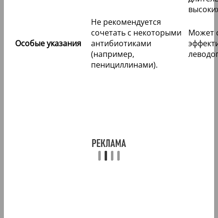
высоких
Не рекомендуется
сочетать с некоторыми
Может 
Особые указания
антибиотиками
эффект
(например,
леводо
пенициллинами).