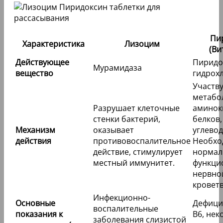
Пи
Характеристика
Лизоцим
(Ви
Действующее
Пиридо
Мурамидаза
вещество
гидрох
Участву
метабо
Разрушает клеточные
аминок
стенки бактерий,
белков,
Механизм
оказывает
углевод
действия
противовоспалительное
Необхо
действие, стимулирует
нормал
местный иммунитет.
функци
нервно
кровет
Инфекционно-
Основные
Дефици
воспалительные
показания к
B6, нек
заболевания слизистой