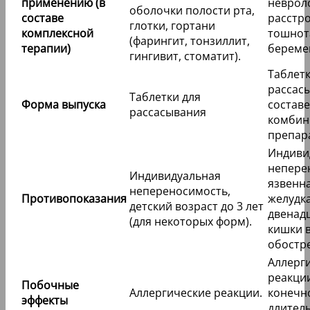
применению (в
неврол
оболочки полости рта,
составе
расстро
глотки, гортани
комплексной
тошнот
(фарингит, тонзиллит,
терапии)
береме
гингивит, стоматит).
Таблетк
рассасы
Таблетки для
Форма выпуска
составе
рассасывания
комбин
препар
Индиви
непере
Индивидуальная
язвенн
непереносимость,
Противопоказания
желудка
детский возраст до 3 лет
двенад
(для некоторых форм).
кишки в
обостр
Аллерг
реакци
Побочные
Аллергические реакции.
конечн
эффекты
длител