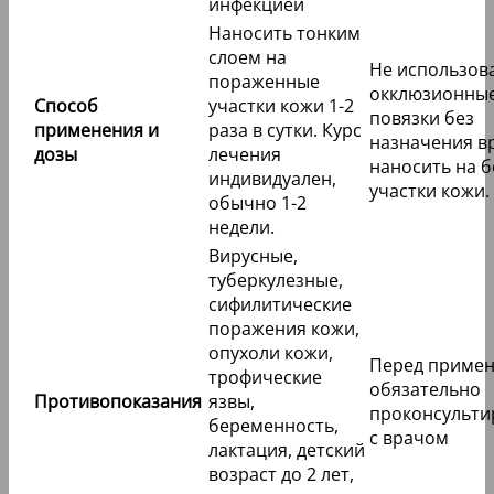
инфекцией
Наносить тонким
слоем на
Не использов
пораженные
окклюзионны
Способ
участки кожи 1-2
повязки без
применения и
раза в сутки. Курс
назначения в
дозы
лечения
наносить на 
индивидуален,
участки кожи.
обычно 1-2
недели.
Вирусные,
туберкулезные,
сифилитические
поражения кожи,
опухоли кожи,
Перед приме
трофические
обязательно
Противопоказания
язвы,
проконсульти
беременность,
с врачом
лактация, детский
возраст до 2 лет,