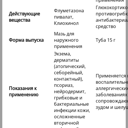
Глюкокортико
Флуметазона
Действующие
противогрибк
пивалат,
вещества
антибактериа
Клиохинол
средство
Мазь для
Форма выпуска
наружного
Туба 15 г
применения
Экзема,
дерматиты
(атопический,
себорейный,
Применяется 
контактный),
воспалительн
псориаз,
Показания к
аллергически
нейродермит,
применению
заболеваниях
грибковые и
сопровождаю
бактериальные
зудом и шелу
инфекции кожи,
осложненные
вторичной