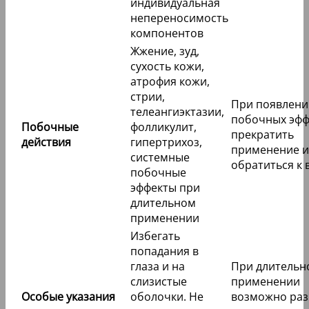
индивидуальная
непереносимость
компонентов
Жжение, зуд,
сухость кожи,
атрофия кожи,
стрии,
При появлени
телеангиэктазии,
побочных эфф
Побочные
фолликулит,
прекратить
действия
гипертрихоз,
применение и
системные
обратиться к 
побочные
эффекты при
длительном
применении
Избегать
попадания в
глаза и на
При длительн
слизистые
применении
Особые указания
оболочки. Не
возможно раз