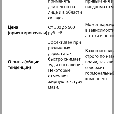
применять
привыкания и
длительно на
синдрома отм
лице и в области
складок.
Может варьир
Цена
От 300 до 500
в зависимости
(ориентировочная)
рублей
аптеки и реги
Эффективен при
различных
Важно исполь
дерматитах,
строго по на
быстро снимает
Отзывы (общие
врача, так как
зуд и воспаление.
тенденции)
содержит
Некоторые
гормональны
отмечают
компонент.
жирную текстуру
мази.