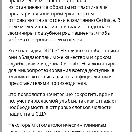
одновременно, чтобы добиться максимально
гармоничного результата.
Только американская компания Cerinate
занимается изготовлением люминиров. Для
фиксации этих накладок пациент должен 3-4 раза
посетить своего стоматолога-ортопеда.
Благодаря новейшим технологиям такие
пластины максимально точно копируют рельеф
зубной поверхности и служат 15-20 лет.
Люминиры характеризуются не только высокой
эстетичностью, но и отличной биологической
совместимостью.