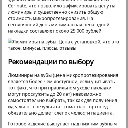
DUO-PCH в российских
стоматологических клиниках
Накладки DUO-PCH изготавливаются
непосредственно в российских
стоматологических клиниках, используя готовые
фирменные шаблоны. В качестве основы
применяется высокопрочная керамика Cerinate,
которая прекрасно выдерживает нагрузки при
жевании.
Готовые изделия имеют отличную