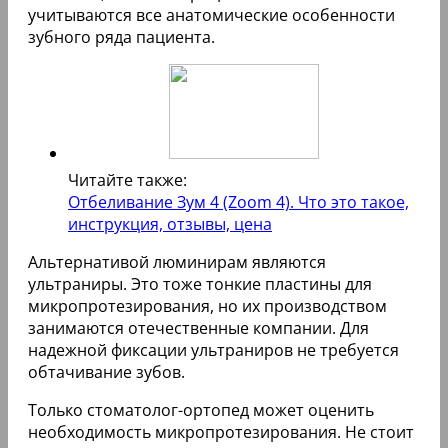
множество противопоказаний, оправдывает
цену) представлены в двух вариантах – Cerinate и
DUO-PCH.
В первом варианте пациенту делают слепки
челюсти, которые затем отправляются в
стоматологическую клинику в США. В
лаборатории специалисты изготавливают
накладки и отправляют их обратно в Россию.
Во втором варианте также снимается оттиск
челюсти, но накладки производятся в
российской клинике. Все микропротезы,
созданные по индивидуальному слепку,
обеспечивают максимальный комфорт в
ношении, так как в процессе их изготовления
учитываются все анатомические особенности
зубного ряда пациента.