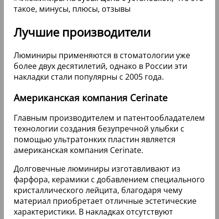
Профессиональная
не во всех случаях накладки
чистка зубов
могут спрятать темные
пятна и зубной камень. Для
чистки используются
стоматологические
инструменты либо
ультразвук.
Предварительное
осветление эмали
необходимо для того, чтобы
Отбеливание
было проще подобрать цвет
люминиров. Стоимость этой
процедуры может достигать
6000 руб.
Для фиксации накладок используется
специальный фторсодержащий клей, который
поставляется вместе с люминирами. В
единичных случаях перед процедурой может
понадобиться шлифовка зубов, для проведения