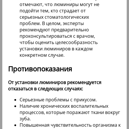
позволяя скрыть дефекты, такие как
потемнение или неровности. Цена на
люминиры с установкой варьируется,
но в среднем составляет от 50 до 100
тысяч рублей за полный курс.
Среди плюсов специалисты выделяют
минимальную инвазивность
процедуры и возможность сохранить
зубы в их естественном состоянии.
Однако есть и минусы: высокая
стоимость, необходимость
тщательного ухода и риск
повреждения при неправильной
эксплуатации. Отзывы пациентов
часто положительные, но некоторые
отмечают, что люминиры могут не
подойти тем, кто страдает от
серьезных стоматологических
проблем. В целом, эксперты