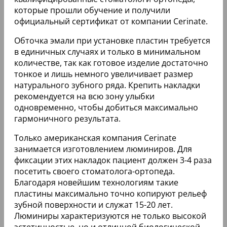
Главным производителем и патентообладателем
технологии создания безупречной улыбки с
помощью ультратонких пластин является
американская компания Cerinate.
Долговечные люминиры изготавливают из
фарфора, керамики с добавлением специального
кристаллического лейцита, благодаря чему
материал приобретает отличные эстетические
характеристики. В накладках отсутствуют
металлические включения, что исключает
вероятность отражения света в микропротезах.
Читайте также:
Гигиеническая чистка зубов