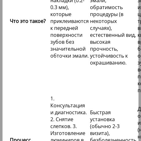
твердые ткани зуба (например, пульпит,
кариес).
Характеристика
Описание
Плюсы
В
с
п
с
Минимальная
д
Ультратонкие
инвазивность,
(
керамические
сохранение
с
накладки (0.2-
эмали,
з
0.3 мм),
обратимость
и
которые
процедуры (в
ц
Что это такое?
приклеиваются
некоторых
т
к передней
случаях),
в