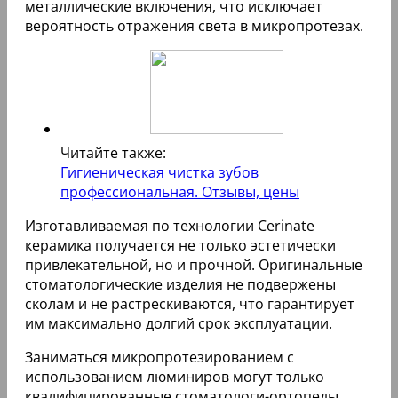
которой стоматолог может задействовать
местную анестезию (по просьбе пациента).
После фиксации пластин может потребоваться
коррекция других зубов. Например, если
закреплено 3-4 люминира, а расположенные
возле них зубы сильно отличаются по форме или
цвету, тогда стоматолог может прибегнуть к
отбеливанию, либо задействует композитный
материал.
Лучшие производители
Люминиры применяются в стоматологии уже
более двух десятилетий, однако в России эти
накладки стали популярны с 2005 года.
Американская компания Cerinate