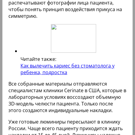
Cerinate
Это известная американская компания, которая
не только разработала, но и запатентовала
уникальную технологию изготовления и
последующей фиксации люминиров.
Производитель Cerinate не первое десятилетие
создает долговечные микропротезы из прочных
материалов, полный список которых не
разглашается.
Люминиры на зубы (цена итоговой безупречной
улыбки во многом зависит от того, в какой
стоматологической клинике будет проведено
микропротезирование) представляют собой
ультратонкие накладки, которые способны
визуально исправить форму, улучшить цвет
эмали, а также скрыть некоторые дефекты.