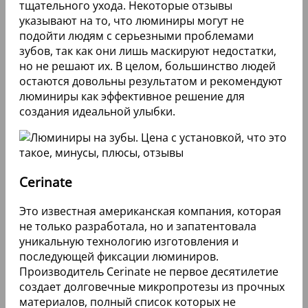
Люминиры представляют собой тонкие
керамические накладки на зубы, которые
помогают улучшить эстетику улыбки без
обтачивания эмали. Многие пациенты
отмечают, что процесс установки проходит
быстро и безболезненно, а результат радует
своей естественностью. Цены на люминиры
варьируются, но в среднем составляют от 30 до
100 тысяч рублей за полный курс, включая
установку.