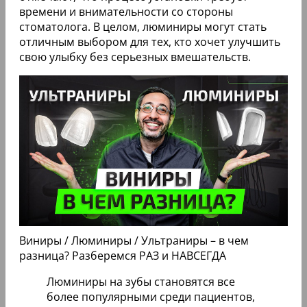
цвета зубов без необходимости обтачивания
эмали. Стоимость установки люминиров
варьируется в зависимости от клиники и
региона, но в среднем составляет от 30 до 100
тысяч рублей за полный курс.
Среди преимуществ врачи выделяют
минимальную инвазивность процедуры,
долговечность и естественный внешний вид.
При правильном уходе люминиры могут
прослужить до 20 лет. Однако есть и недостатки:
высокая цена, необходимость предварительной
консультации и возможные противопоказания
для некоторых пациентов. Отзывы пациентов в
основном положительные, но некоторые
отмечают, что процесс установки требует
времени и внимательности со стороны
стоматолога. В целом, люминиры могут стать
отличным выбором для тех, кто хочет улучшить
свою улыбку без серьезных вмешательств.