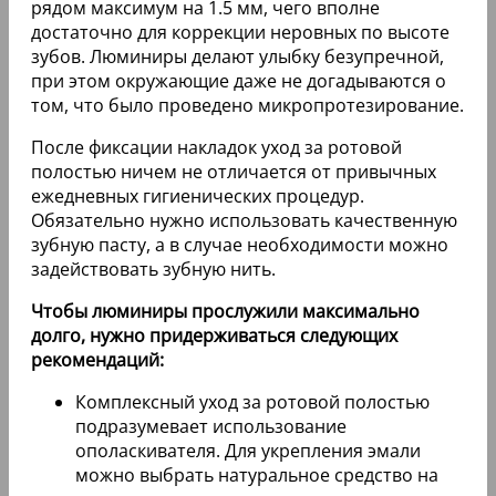
совместимость с человеческими тканями. Это
позволяет исключить риск возникновения
аллергических реакций и отторжения.
Если люминиры создаются по индивидуальным
слепкам, то процесс привыкания к ним проходит
практически мгновенно. Сначала
изготавливаются образцы из пластика для
предварительной примерки, а затем
отправляются заготовки в компанию Cerinate. В
ходе моделирования специалист подгоняет
люминиры под зубной ряд пациента, чтобы
избежать неровностей и щелей.
Хотя накладки DUO-PCH являются шаблонными,
они обладают таким же качеством и сроком
службы, как и изделия Cerinate. Эти люминиры
для микропротезирования всегда доступны в
клиниках, которые являются официальными
представителями производителя.