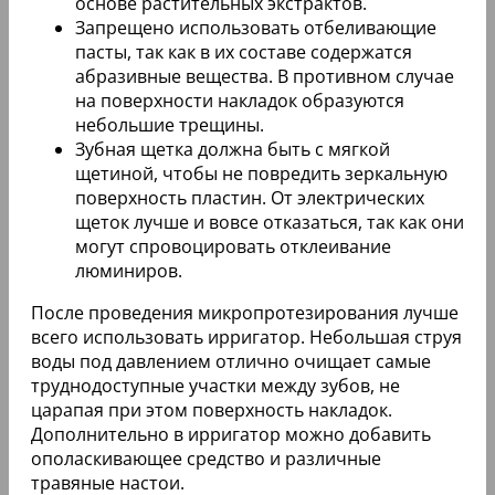
Это позволяет значительно сократить время
получения желаемой улыбки, так как отпадает
необходимость в отправке слепков челюсти
пациента в США.
Некоторым стоматологическим клиникам
удалось заключить соглашение с компанией
Cerinate, что позволило зафиксировать цену на
люминиры и существенно снизить общую
стоимость микропротезирования. На
сегодняшний день минимальная цена одной
накладки составляет около 25 000 рублей.
Рекомендации по выбору
Люминиры на зубы (цена микропротезирования
является более чем доступной, если учитывать