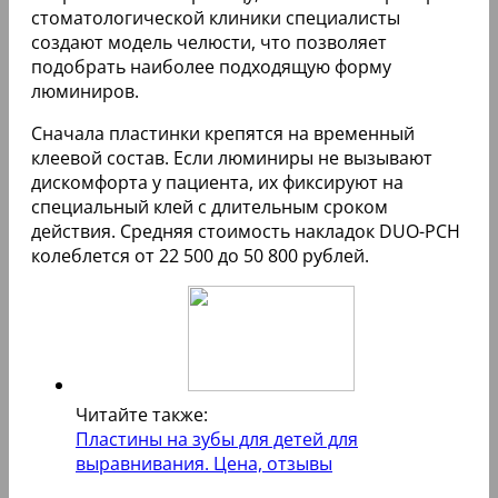
DUO-PCH
При установке пластин DUO-PCH не требуется
привлечение зубного техника. Стоматолог-
ортопед самостоятельно осуществляет
фиксацию накладок. Композитный клей
наносится очень тонким слоем, что не
увеличивает толщину изделия.
Основное преимущество этого клеевого состава
заключается в его устойчивости к изменению
цвета и рентгеноконтрастности. Люминиры
DUO-PCH позволяют закрыть значительные
промежутки между зубами, расширить улыбку, а
также устранить сколы, трещины и другие
недостатки на краях зубов.
Данный тип накладок изготавливается из
керамики американской компании Cerinate.
Готовое изделие фиксируется с помощью
специального композитного клея, который