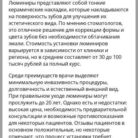
Люминиры имеют следующие показания к
применению:
Наличие трещин, сколов и других
повреждений на зубах, возникших в
результате травм или неудачного лечения.
Широкие промежутки и щели между
зубами.
Незначительные искривления зубов,
которые становятся заметными при улыбке.
Потемнение эмали зубов.
Появление темных следов от пломб,
которые невозможно отбелить даже с
помощью современных стоматологических
средств.
Люминиры представляют собой тонкие
керамические накладки, которые накладываются
на поверхность зубов для улучшения их
эстетического вида. По мнению стоматологов,
это отличное решение для коррекции формы и