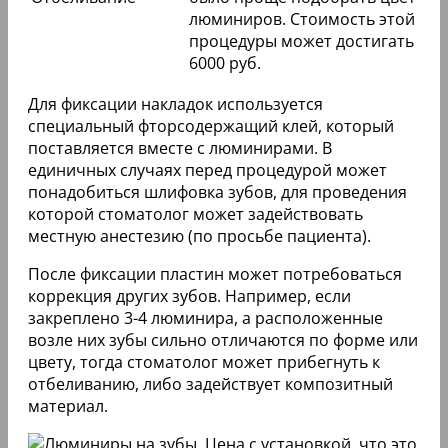
люминиры к пораженным
кариесом зубам.
Комплексное
Лечение кариеса
стоматологическое лечение
понадобиться даже при
наличии незначительных
кариозных процессов.
Если у пациента есть
заболевания
пародонтальных тканей,
Лечение десен
тогда процесс
восстановления может
занять от 2 недель до 2-3
месяцев.
В ходе процедуры
стоматолог удаляет весь
налет, который может
ухудшить качество
сцепления люминиров с
зубами. Следует учесть, что