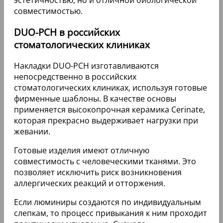
профессиональная. Отзывы, цены
Изготавливаемая по технологии Cerinate
керамика получается не только эстетически
привлекательной, но и прочной. Оригинальные
стоматологические изделия не подвержены
сколам и не растрескиваются, что гарантирует
им максимально долгий срок эксплуатации.
Заниматься микропротезированием с
использованием люминиров могут только
квалифицированные стоматологи-ортопеды,
которые прошли обучение и получили
официальный сертификат от компании Cerinate.
Обточка эмали при установке пластин требуется
в единичных случаях и только в минимальном
количестве, так как готовое изделие достаточно
тонкое и лишь немного увеличивает размер
натурального зубного ряда. Крепить накладки
рекомендуется на всю зону улыбки