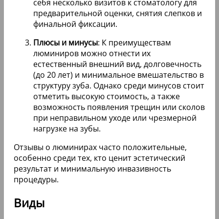
на зубы:
Что такое люминиры
: Люминиры — это
тонкие керамические накладки, которые
устанавливаются на переднюю поверхность
зубов для улучшения их внешнего вида. Они
отличаются от традиционных виниров тем,
что для их установки не требуется
обтачивание зубов, что делает процедуру
менее инвазивной.
Цена и установка
: Стоимость люминиров
может варьироваться в зависимости от
клиники и региона, но в среднем цена за
одну накладку составляет от 20 000 до 50
000 рублей. Установка обычно включает в
себя несколько визитов к стоматологу для
предварительной оценки, снятия слепков и
финальной фиксации.
Плюсы и минусы
: К преимуществам