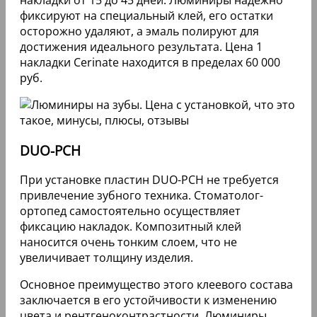
Каждое изделие изготавливается по
индивидуальному оттиску челюсти. Тончайшие
пластины состоят из прочного фарфора.
Устанавливаются накладки на переднюю часть
зубов при помощи специального клеевого
состава.
На территории России дипломированные
специалисты выполняют обязательную
подготовку к установке люминиров: снимают
слепки челюсти, сканируют зубы и
распечатывают фотографии лица пациента,
чтобы понять принцип воздействия прикуса на
симметрию.
Читайте также: