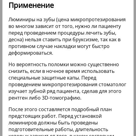
наносится в минимальном объеме, что
позволяет избежать ощущения наличия
инородного тела во рту у пациентов.
РСН (гибрид керамики и композита) – это
усовершенствованный материал, из которого
производятся люминиры. Основная часть
изготавливается из керамики, а клеевой состав
создается на основе композита.
При выборе DUO-PCH слепки зубов пациента не
отправляются за границу, так как в лаборатории
стоматологической клиники специалисты
создают модель челюсти, что позволяет
подобрать наиболее подходящую форму
люминиров.
Сначала пластинки крепятся на временный
клеевой состав. Если люминиры не вызывают
дискомфорта у пациента, их фиксируют на
специальный клей с длительным сроком