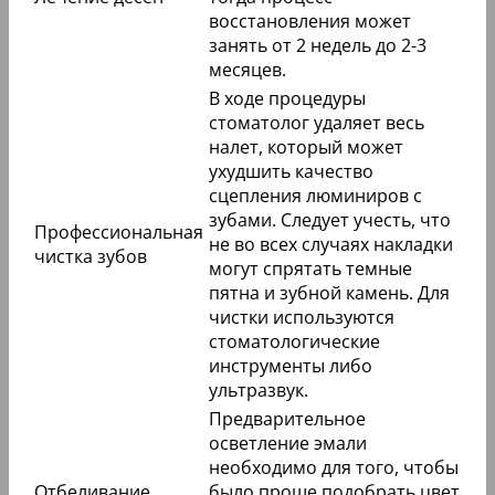
Но вероятность поломки можно существенно
снизить, если в ночное время использовать
специальные защитные капы. Перед
проведением микропротезирования стоматолог
изучает зубной ряд пациента, сделав для этого
рентген либо 3D-томографию.
После этого составляется подробный план
предстоящих работ. Перед установкой
люминиров должны быть проведены
подготовительные работы, длительность
которых зависит от того, в каком состоянии
находятся коронки. Зубы, а также все
прилегающие к ним ткани должны быть
абсолютно здоровыми. Подготовка к установке
люминиров включает в себя комплексный уход
за ротовой полостью.
Название
Описание
процедуры
Запрещено фиксировать