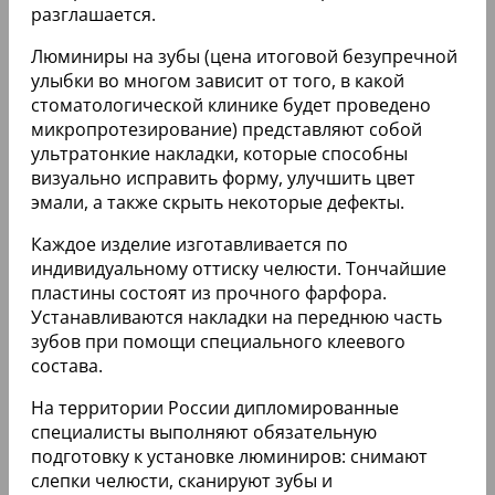
Среди преимуществ пользователи выделяют
долговечность, стойкость к окрашиванию и
минимальную инвазивность. Однако есть и
недостатки: высокая стоимость и необходимость
тщательного ухода. Некоторые отзывы
указывают на то, что люминиры могут не
подойти людям с серьезными проблемами
зубов, так как они лишь маскируют недостатки,
но не решают их. В целом, большинство людей
остаются довольны результатом и рекомендуют
люминиры как эффективное решение для
создания идеальной улыбки.