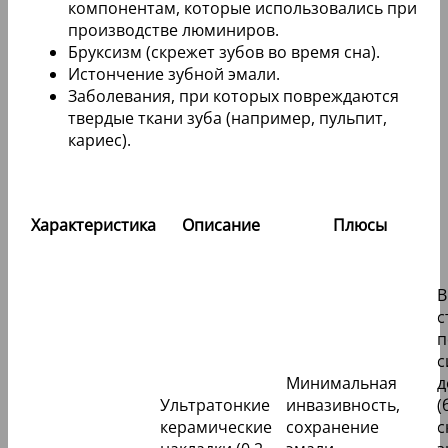
рекомендуют предварительно
проконсультироваться с врачом,
чтобы оценить целесообразность
установки люминиров в каждом
конкретном случае.
Противопоказания
От установки люминиров рекомендуется
отказаться в следующих случаях:
Серьезные проблемы с прикусом.
Наличие хронических воспалительных
процессов, которые поражают ткани вокруг
зуба.
Повышенная чувствительность организма к
компонентам, которые использовались при
производстве люминиров.
Бруксизм (скрежет зубов во время сна).
Истончение зубной эмали.
Заболевания, при которых повреждаются