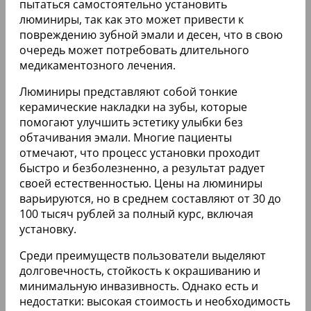
Читайте также:
Отбеливание Зум 4 (Zoom 4). Что это такое,
инструкция, отзывы, цена
Альтернативой люминирам являются
ультраниры. Это тоже тонкие пластины для
микропротезирования, но их производством
занимаются отечественные компании. Для
надежной фиксации ультраниров не требуется
обтачивание зубов.
Только стоматолог-ортопед может оценить
необходимость микропротезирования. Не стоит
пытаться самостоятельно установить
люминиры, так как это может привести к
повреждению зубной эмали и десен, что в свою
очередь может потребовать длительного
медикаментозного лечения.