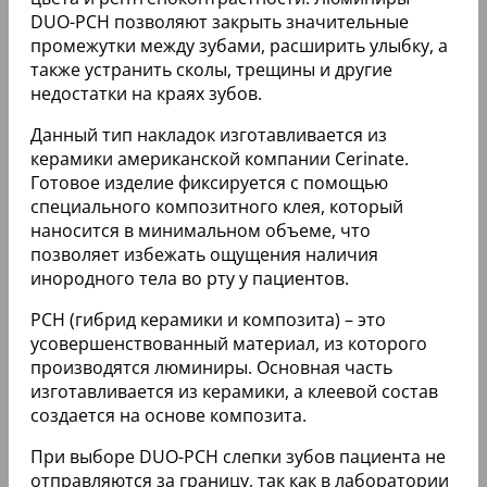
Как вылечить кариес без стоматолога у
ребенка, подростка
Все собранные материалы отправляются
специалистам клиники Cerinate в США, которые в
лабораторных условиях воссоздают объемную
3D-модель челюсти пациента. Только после
этого создаются индивидуальные накладки.
Уже готовые люминиры пересылают в клинику
России. Чаще всего пациенту приходится ждать
накладки от 15 до 45 дней. Люминиры надежно
фиксируют на специальный клей, его остатки
осторожно удаляют, а эмаль полируют для
достижения идеального результата. Цена 1
накладки Cerinate находится в пределах 60 000
руб.