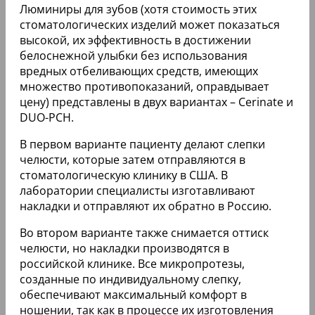
люминиров можно отнести их
естественный внешний вид, долговечность
(до 20 лет) и минимальное вмешательство в
структуру зуба. Однако среди минусов стоит
отметить высокую стоимость, а также
возможность появления трещин или сколов
при неправильном уходе или чрезмерной
нагрузке на зубы.
Отзывы о люминирах часто положительные,
особенно среди тех, кто ценит эстетический
результат и минимальную инвазивность
процедуры.
Виды
Люминиры для зубов (хотя стоимость этих
стоматологических изделий может показаться
высокой, их эффективность в достижении
белоснежной улыбки без использования
вредных отбеливающих средств, имеющих