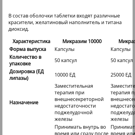
В состав оболочки таблетки входят различные
красители, желатиновый наполнитель и титана
диоксид.
Характеристика
Микразим 10000
Микра
Форма выпуска
Капсулы
Капсулы
Количество в
50 капсул
50 капсул
упаковке
Дозировка (ЕД
10000 ЕД
25000 ЕД
липазы)
Заместительная
Заместит
терапия при
терапия п
внешнесекреторной
внешнесе
Назначение
недостаточности
недостат
поджелудочной
поджелуд
железы
железы
Принимать внутрь во
Принимать
время или сразу после
время или