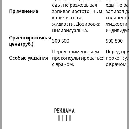
еды, не разжевывая,
еды, не р
Применение
запивая достаточным
запивая 
количеством
количест
жидкости. Дозировка
жидкости.
индивидуальна.
индивидуа
Ориентировочная
300-500
500-800
цена (руб.)
Перед применением
Перед пр
Особые указания
проконсультироваться
проконсу
с врачом.
с врачом.