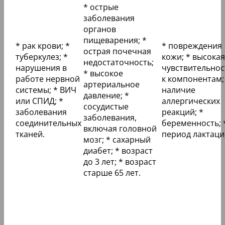
* острые
заболевания
органов
пищеварения; *
* рак крови; *
* повреждения
острая почечная
туберкулез; *
кожи; * высокая
недостаточность;
нарушения в
чувствительнос
* высокое
работе нервной
к компонентам;
артериальное
системы; * ВИЧ
наличие
давление; *
или СПИД; *
аллергических
сосудистые
заболевания
реакций; *
заболевания,
соединительных
беременность; 
включая головной
тканей.
период лактаци
мозг; * сахарный
диабет; * возраст
до 3 лет; * возраст
старше 65 лет.