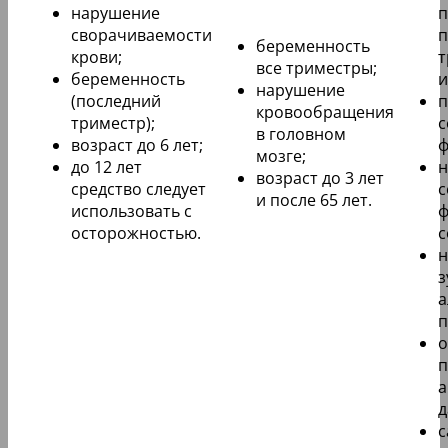
нарушение
п
сворачиваемости
п
беременность
крови;
т
все триместры;
беременность
и
нарушение
(последний
п
кровообращения
триместр);
с
в головном
возраст до 6 лет;
ф
мозге;
до 12 лет
н
возраст до 3 лет
средство следует
с
и после 65 лет.
использовать с
ф
осторожностью.
с
н
з
а
п
о
п
а
д
с