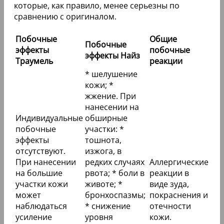
которые, как правило, менее серьезны по
сравнению с оригиналом.
Побочные
Общие
Побочные
эффекты
побочные
эффекты Найз
Траумель
реакции
* шелушение
кожи; *
жжение. При
нанесении на
Индивидуальные
обширные
побочные
участки: *
эффекты
тошнота,
отсутствуют.
изжога, в
При нанесении
редких случаях
Аллергические
на большие
рвота; * боли в
реакции в
участки кожи
животе; *
виде зуда,
может
бронхоспазмы;
покраснения и
наблюдаться
* снижение
отечности
усиление
уровня
кожи.