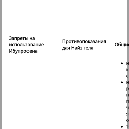
Запреты на
Противопоказания
использование
Общие
для Найз геля
Ибупрофена
н
к
с
н
р
н
п
ч
я
о
т