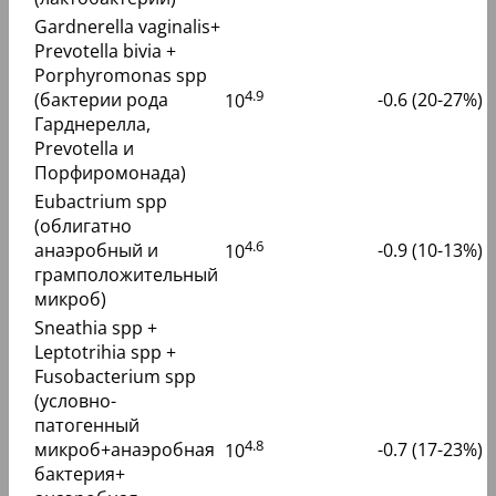
Gardnerella vaginalis+
Prevotella bivia +
Porphyromonas spp
4.9
(бактерии рода
-0.6 (20-27%)
10
Гарднерелла,
Prevotella и
Порфиромонада)
Eubactrium spp
(облигатно
4.6
анаэробный и
-0.9 (10-13%)
10
грамположительный
микроб)
Sneathia spp +
Leptotrihia spp +
Fusobacterium spp
(условно-
патогенный
4.8
микроб+анаэробная
-0.7 (17-23%)
10
бактерия+