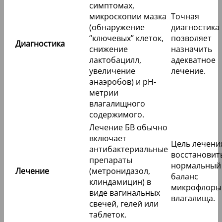
симптомах,
микроскопии мазка
Точная
(обнаружение
диагностика
“ключевых” клеток,
позволяет
Диагностика
снижение
назначить
лактобацилл,
адекватное
увеличение
лечение.
анаэробов) и pH-
метрии
влагалищного
содержимого.
Лечение БВ обычно
включает
Цель лечени
антибактериальные
восстановит
препараты
нормальный
Лечение
(метронидазол,
баланс
клиндамицин) в
микрофлоры
виде вагинальных
влагалища.
свечей, гелей или
таблеток.