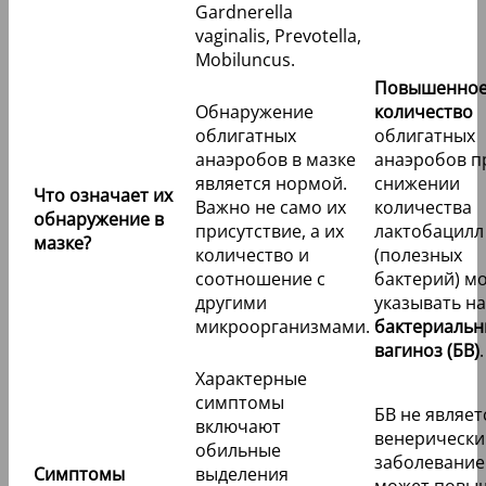
Gardnerella
vaginalis, Prevotella,
Mobiluncus.
Повышенно
Обнаружение
количество
облигатных
облигатных
анаэробов в мазке
анаэробов п
является нормой.
снижении
Что означает их
Важно не само их
количества
обнаружение в
присутствие, а их
лактобацилл
мазке?
количество и
(полезных
соотношение с
бактерий) м
другими
указывать на
микроорганизмами.
бактериаль
вагиноз (БВ)
.
Характерные
симптомы
БВ не являет
включают
венерическ
обильные
заболевание
Симптомы
выделения