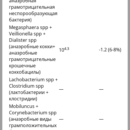
анаэробная
грамотрицательная
неспорообразующая
бактерия)
Megasphaera spp +
Veillionella spp +
Dialister spp
(анаэробные кокки+
4.3
-1.2 (6-8%)
10
анаэробные
грамотрицательные
крошечные
коккобацилы)
Lachobacterium spp +
Clostridium spp
—
—
(лактобактерии +
клостридии)
Mobiluncus +
Corynebacterium spp
(анаэробные виды
—
—
грамположительных