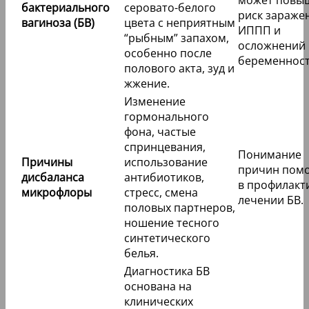
может повы
бактериального
серовато-белого
риск зараже
вагиноза (БВ)
цвета с неприятным
ИППП и
“рыбным” запахом,
осложнений
особенно после
беременност
полового акта, зуд и
жжение.
Изменение
гормонального
фона, частые
спринцевания,
Понимание
Причины
использование
причин помо
дисбаланса
антибиотиков,
в профилакт
микрофлоры
стресс, смена
лечении БВ.
половых партнеров,
ношение тесного
синтетического
белья.
Диагностика БВ
основана на
клинических