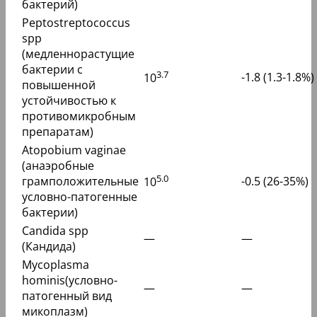
бактерий)
Peptostreptococcus
spp
(медленнорастущие
бактерии с
3.7
-1.8 (1.3-1.8%)
10
повышенной
устойчивостью к
противомикробным
препаратам)
Atopobium vaginae
(анаэробные
5.0
грамположительные
-0.5 (26-35%)
10
условно-патогенные
бактерии)
Candida spp
—
—
(Кандида)
Mycoplasma
hominis(условно-
—
—
патогенный вид
микоплазм)