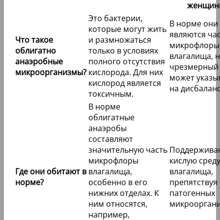
женщин
Это бактерии,
В норме они
которые могут жить
являются ча
Что такое
и размножаться
микрофлоры
облигатно
только в условиях
влагалища, н
анаэробные
полного отсутствия
чрезмерный 
микроорганизмы?
кислорода. Для них
может указы
кислород является
на дисбаланс
токсичным.
В норме
облигатные
анаэробы
составляют
значительную часть
Поддержива
микрофлоры
кислую сред
Где они обитают в
влагалища,
влагалища,
норме?
особенно в его
препятствуя
нижних отделах. К
патогенных
ним относятся,
микрооргани
например,