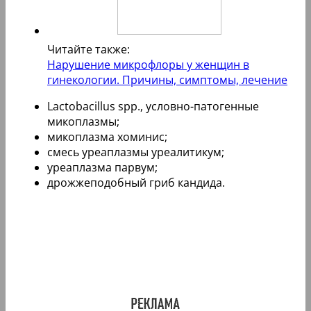
Читайте также:
Нарушение микрофлоры у женщин в
гинекологии. Причины, симптомы, лечение
Lactobacillus spp., условно-патогенные
микоплазмы;
микоплазма хоминис;
смесь уреаплазмы уреалитикум;
уреаплазма парвум;
дрожжеподобный гриб кандида.