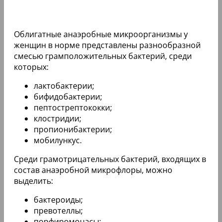
Облигатные анаэробные микроорганизмы у
женщин в норме представлены разнообразной
смесью грамположительных бактерий, среди
которых:
лактобактерии;
бифидобактерии;
пептострептококки;
клостридии;
пропионибактерии;
мобилункус.
Среди грамотрицательных бактерий, входящих в
состав анаэробной микрофлоры, можно
выделить:
бактероиды;
превотеллы;
порфиромонасы;