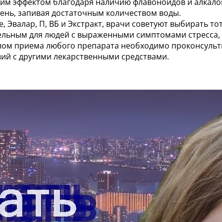
им эффектом благодаря наличию флавоноидов и алкал
день, запивая достаточным количеством воды.
, Эвалар, П, ВБ и Экстракт, врачи советуют выбирать т
льным для людей с выраженными симптомами стресса, в
лом приема любого препарата необходимо проконсульт
ий с другими лекарственными средствами.