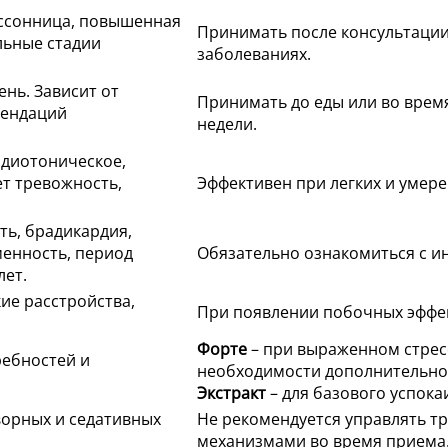
ессонница, повышенная
Принимать после консультации
льные стадии
заболеваниях.
ень. Зависит от
Принимать до еды или во время
мендаций
недели.
рдиотоническое,
ет тревожность,
Эффективен при легких и умер
ь, брадикардия,
менность, период
Обязательно ознакомиться с и
лет.
кие расстройства,
При появлении побочных эффек
Форте
– при выраженном стрес
ребностей и
необходимости дополнительно
Экстракт
– для базового успок
ворных и седативных
Не рекомендуется управлять т
механизмами во время приема