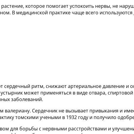
е растение, которое помогает успокоить нервы, не нар
оном. В медицинской практике чаще всего используются
т сердечный ритм, снижают артериальное давление и о
стырник может применяться в виде отвара, спиртовой н
чных заболеваний.
ем валериану. Сердечник не вызывает привыкания и им
актику томскими учеными в 1932 году и получило одобр
вом для борьбы с нервными расстройствами и улучшения