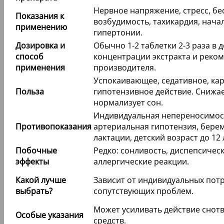
Нервное напряжение, стресс, б
Показания к
возбудимость, тахикардия, нача
применению
гипертонии.
Дозировка и
Обычно 1-2 таблетки 2-3 раза в д
способ
концентрации экстракта и реко
применения
производителя.
Успокаивающее, седативное, ка
Польза
гипотензивное действие. Снижа
нормализует сон.
Индивидуальная непереносимост
Противопоказания
артериальная гипотензия, бере
лактации, детский возраст до 12 
Побочные
Редко: сонливость, диспепсичес
эффекты
аллергические реакции.
Какой лучше
Зависит от индивидуальных пот
выбрать?
сопутствующих проблем.
Может усиливать действие снот
Особые указания
средств.