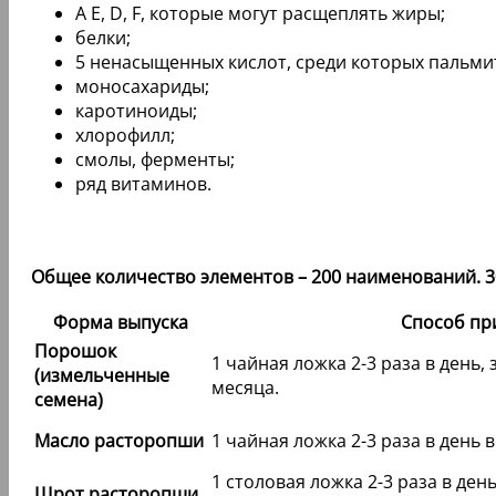
А Е, D, F, которые могут расщеплять жиры;
белки;
5 ненасыщенных кислот, среди которых пальми
моносахариды;
каротиноиды;
хлорофилл;
смолы, ферменты;
ряд витаминов.
Общее количество элементов – 200 наименований. 3
Форма выпуска
Способ пр
Порошок
1 чайная ложка 2-3 раза в день, 
(измельченные
месяца.
семена)
Масло расторопши
1 чайная ложка 2-3 раза в день в
1 столовая ложка 2-3 раза в день
Шрот расторопши