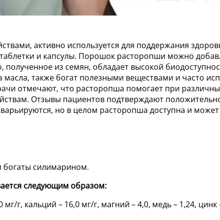
ствами, активно используется для поддержания здоро
 таблетки и капсулы. Порошок расторопши можно добавля
, полученное из семян, обладает высокой биодоступно
 масла, также богат полезными веществами и часто испо
Врачи отмечают, что расторопша помогает при различных
ойствам. Отзывы пациентов подтверждают положительно
варьируются, но в целом расторопша доступна и може
и богаты силимарином.
ается следующим образом:
/г, кальций – 16,0 мг/г, магний – 4,0, медь – 1,24, цинк –