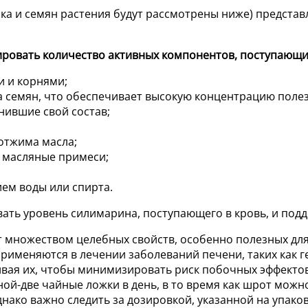
а и семян растения будут рассмотрены ниже) представ
ировать количество активных компонентов, поступающи
и и корнями;
та семян, что обеспечивает высокую концентрацию поле
нившие свой состав;
 отжима масла;
я масляные примеси;
ем воды или спирта.
вать уровень силимарина, поступающего в кровь, и по
 множеством целебных свойств, особенно полезных для 
 применяются в лечении заболеваний печени, таких как 
ивая их, чтобы минимизировать риск побочных эффектов
й-две чайные ложки в день, в то время как шрот можно
днако важно следить за дозировкой, указанной на упак