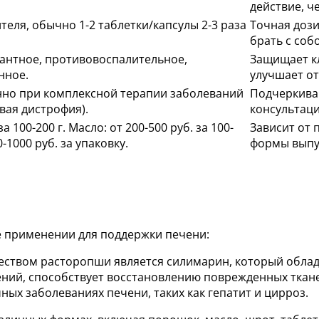
действие, ч
еля, обычно 1-2 таблетки/капсулы 2-3 раза
Точная дози
брать с соб
антное, противовоспалительное,
Защищает кл
нное.
улучшает от
нно при комплексной терапии заболеваний
Подчеркива
вая дистрофия).
консультац
 100-200 г. Масло: от 200-500 руб. за 100-
Зависит от 
-1000 руб. за упаковку.
формы выпу
ё применении для поддержки печени:
еством расторопши является силимарин, который обла
ний, способствует восстановлению поврежденных ткане
ых заболеваниях печени, таких как гепатит и цирроз.