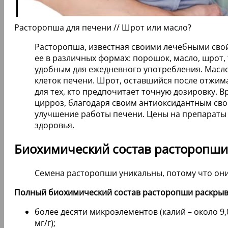
Расторопша для печени // Шрот или масло?
Расторопша, известная своими лечебными свой
ее в различных формах: порошок, масло, шрот,
удобным для ежедневного употребления. Масло
клеток печени. Шрот, оставшийся после отжима
для тех, кто предпочитает точную дозировку. 
цирроз, благодаря своим антиоксидантным св
улучшение работы печени. Цены на препараты 
здоровья.
Биохимический состав расторопши
Семена расторопши уникальны, потому что он
Полный биохимический состав расторопши раскрыв
более десяти микроэлементов (калий – около 9,0 мг
мг/г);