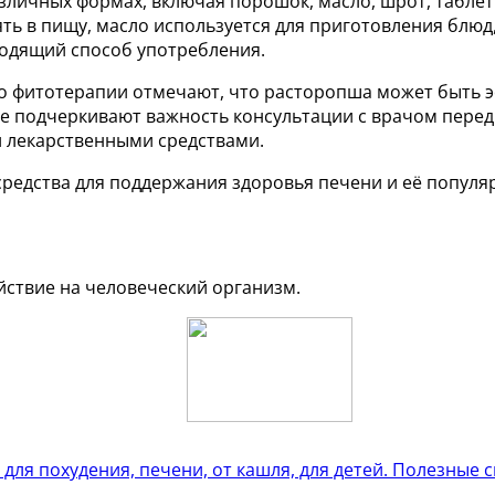
азличных формах, включая порошок, масло, шрот, таблет
 в пищу, масло используется для приготовления блюд, 
ходящий способ употребления.
 по фитотерапии отмечают, что расторопша может быть
же подчеркивают важность консультации с врачом пере
и лекарственными средствами.
редства для поддержания здоровья печени и её популя
йствие на человеческий организм.
я похудения, печени, от кашля, для детей. Полезные 