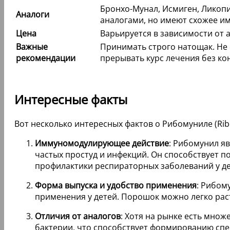
Бронхо-Мунал, Исмиген, Ликоп
Аналоги
аналогами, но имеют схожее и
Цена
Варьируется в зависимости от 
Важные
Принимать строго натощак. Не
рекомендации
прерывать курс лечения без ко
Интересные факты
Вот несколько интересных фактов о Рибомуниле (Rib
Иммуномодулирующее действие
: Рибомунил я
частых простуд и инфекций. Он способствует п
профилактики респираторных заболеваний у де
Форма выпуска и удобство применения
: Рибом
применения у детей. Порошок можно легко раст
Отличия от аналогов
: Хотя на рынке есть мно
бактерии, что способствует формированию спец