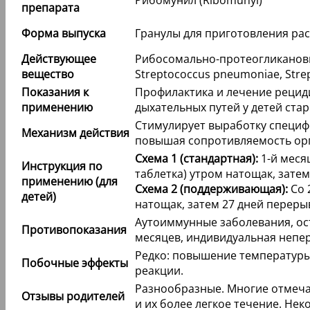
Рибомунил (Ribomunyl)
препарата
Форма выпуска
Гранулы для приготовления рас
Действующее
Рибосомально-протеогликановый
вещество
Streptococcus pneumoniae, Strep
Показания к
Профилактика и лечение реци
применению
дыхательных путей у детей стар
Стимулирует выработку специф
Механизм действия
повышая сопротивляемость орг
Схема 1 (стандартная):
1-й месяц
Инструкция по
таблетка) утром натощак, затем
применению (для
Схема 2 (поддерживающая):
Со 
детей)
натощак, затем 27 дней переры
Аутоиммунные заболевания, ос
Противопоказания
месяцев, индивидуальная непе
Редко: повышение температуры,
Побочные эффекты
реакции.
Разнообразные. Многие отмеча
Отзывы родителей
и их более легкое течение. Не