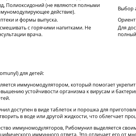
ид, Полиоксидоний (не являются полными
Выбор 
ммуномодулирующее действие).
аптеки и формы выпуска.
Ориенти
 смешивать с горячими напитками. Не
Для до
нсультации врача.
полный
omunyl) для детей:
вляется иммуномодулятором, который помогает укрепит
овышению устойчивости организма к вирусам и бактери
тей.
унил доступен в виде таблеток и порошка для приготовл
ворить в воде или другой жидкости, что облегчает про
жество иммуномодуляторов, Рибомунил выделяется своим
ифического иммунного ответа. Это отличает его от мно