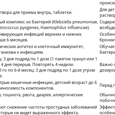
происх
Для де
твора для приема внутрь, таблетки.
раствор
 комплекс из бактерий (Klebsiella pneumoniae,
Содерж
tococcus pyogenes, Haemophilus influenzae).
возбуд
дивирующих инфекций верхних и нижних
Особенн
ше 6 месяцев.
бронхи
ических антител и клеточный иммунитет,
Обучае
анизма к инфекциям.
бактер
: 3 дня подряд по 1 дозе (1 пакетик гранул или 1
 4 дня перерыв. Повторять 4 недели.
Важно 
2-го по 6-й месяц: 3 дня подряд по 1 дозе утром
дозиров
в.
трые кишечные инфекции, детский возраст до 6
Перед 
реносимость компонентов.
 тошнота, рвота, диарея, аллергические
Обычно
побочны
ют снижение частоты простудных заболеваний
Эффект
которые не видят выраженного эффекта.
особен