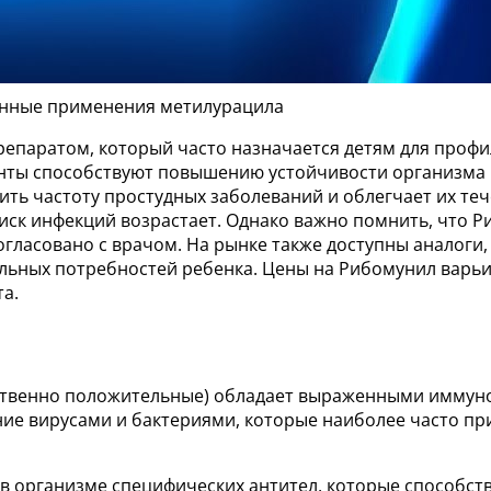
анные применения метилурацила
паратом, который часто назначается детям для профи
нты способствуют повышению устойчивости организма к
тить частоту простудных заболеваний и облегчает их т
риск инфекций возрастает. Однако важно помнить, что 
огласовано с врачом. На рынке также доступны аналоги,
льных потребностей ребенка. Цены на Рибомунил варьи
а.
ественно положительные) обладает выраженными иммун
е вирусами и бактериями, которые наиболее часто при
в организме специфических антител, которые способст