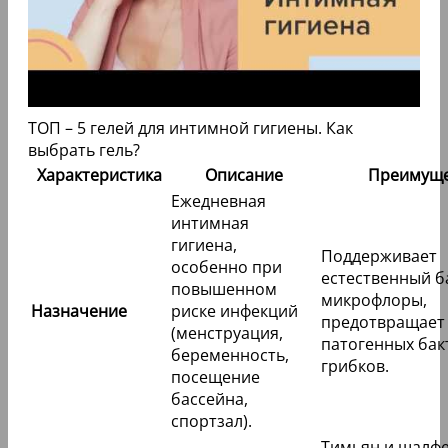
ТОП – 5 гелей для интимной гигиены. Как
выбрать гель?
Характеристика
Описание
Преимуще
Ежедневная
интимная
гигиена,
Поддерживает
особенно при
естественный б
повышенном
микрофлоры,
Назначение
риске инфекций
предотвращает
(менструация,
патогенных бак
беременность,
грибков.
посещение
бассейна,
спортзал).
Тимьян и шалф