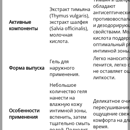
обладают
Экстракт тимьяна
антисептически
(Thymus vulgaris),
противовоспал
Активные
экстракт шалфея
и дезодорирую
компоненты
(Salvia officinalis),
свойствами. М
молочная
кислота поддер
кислота.
оптимальный p
интимной зоны
Легко наноситс
Гель для
пенится, легко 
Форма выпуска
наружного
не оставляет о
применения.
липкости.
Небольшое
количество геля
нанести на
Деликатное оч
влажную кожу
пересушивания
Особенности
интимной зоны,
ощущение свеж
применения
вспенить, затем
комфорта на дл
тщательно смыть
время.
водой. Подходит