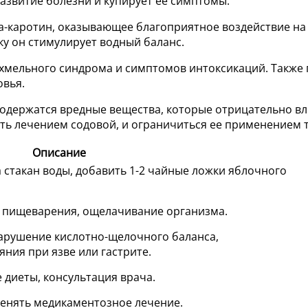
азвитие болезни и купирует ее симптомы.
та-каротин, оказывающее благоприятное воздействие на 
ку он стимулирует водный баланс.
хмельного синдрома и симптомов интоксикаций. Также 
овья.
содержатся вредные вещества, которые отрицательно вл
ь лечением содовой, и ограничиться ее применением т
Описание
 стакан воды, добавить 1-2 чайные ложки яблочного
 пищеварения, ощелачивание организма.
нарушение кислотно-щелочного баланса,
ния при язве или гастрите.
диеты, консультация врача.
менять медикаментозное лечение.