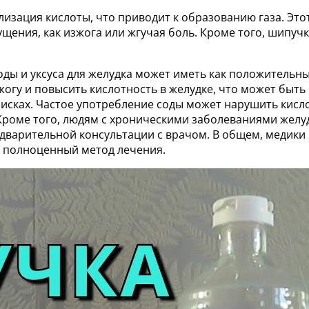
лизация кислоты, что приводит к образованию газа. Этот
ущения, как изжога или жгучая боль. Кроме того, шипу
ды и уксуса для желудка может иметь как положительные
жогу и повысить кислотность в желудке, что может быт
сках. Частое употребление соды может нарушить кисло
Кроме того, людям с хроническими заболеваниями желу
дварительной консультации с врачом. В общем, медик
к полноценный метод лечения.