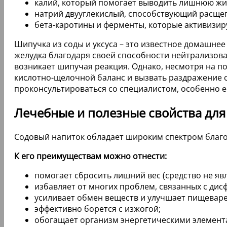
калий, который помогает выводить лишнюю жид
натрий двууглекислый, способствующий расщеп
бета-каротины и ферменты, которые активизир
Шипучка из соды и уксуса – это известное домашнее
желудка благодаря своей способности нейтрализоват
возникает шипучая реакция. Однако, несмотря на 
кислотно-щелочной баланс и вызвать раздражение с
проконсультироваться со специалистом, особенно е
Лечебные и полезные свойства для
Содовый напиток обладает широким спектром благо
К его преимуществам можно отнести:
помогает сбросить лишний вес (средство не яв
избавляет от многих проблем, связанных с ди
усиливает обмен веществ и улучшает пищеваре
эффективно борется с изжогой;
обогащает организм энергетическими элемента