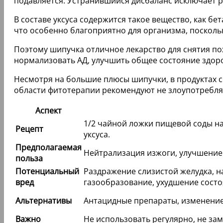
подавляется. Устранившийся дисбаланс исключает р
В составе уксуса содержится такое вещество, как бе
что особенно благоприятно для организма, посколь
Поэтому шипучка отличное лекарство для снятия по
нормализовать АД, улучшить общее состояние здор
Несмотря на большие плюсы шипучки, в продуктах 
области фитотерапии рекомендуют не злоупотреблят
Аспект
1/2 чайной ложки пищевой соды на
Рецепт
уксуса.
Предполагаемая
Нейтрализация изжоги, улучшение
польза
Потенциальный
Раздражение слизистой желудка, 
вред
газообразование, ухудшение состоя
Альтернативы
Антацидные препараты, изменение 
Важно
Не использовать регулярно, не за