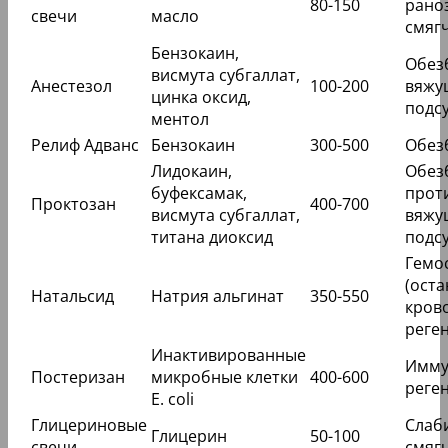
80-150
рано
свечи
масло
смяг
Бензокаин,
Обез
висмута субгаллат,
Анестезол
100-200
вяжу
цинка оксид,
подс
ментол
Релиф Адванс
Бензокаин
300-500
Обез
Лидокаин,
Обез
буфексамак,
прот
Проктозан
400-700
висмута субгаллат,
вяжу
титана диоксид
подс
Гемо
(ост
Натальсид
Натрия альгинат
350-550
кров
реге
Инактивированные
Имму
Постеризан
микробные клетки
400-600
реге
E. coli
Глицериновые
Слаб
Глицерин
50-100
свечи
смяг