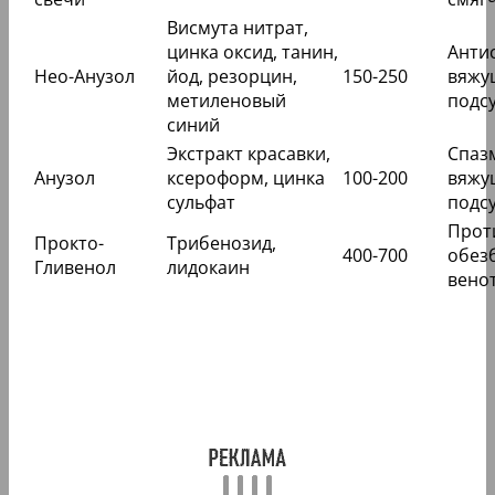
Висмута нитрат,
цинка оксид, танин,
Анти
Нео-Анузол
йод, резорцин,
150-250
вяжу
метиленовый
подс
синий
Экстракт красавки,
Спаз
Анузол
ксероформ, цинка
100-200
вяжу
сульфат
подс
Прот
Прокто-
Трибенозид,
400-700
обез
Гливенол
лидокаин
вено