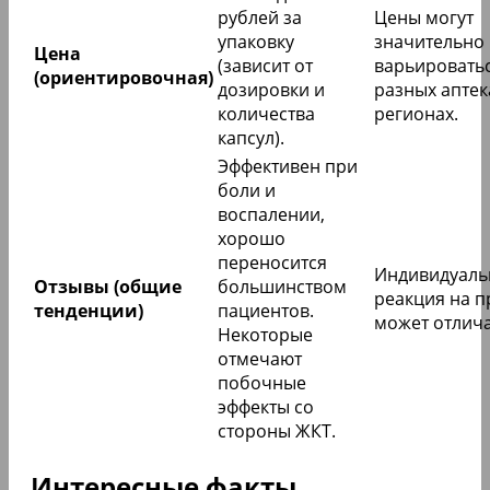
рублей за
Цены могут
упаковку
значительно
Цена
(зависит от
варьироватьс
(ориентировочная)
дозировки и
разных аптек
количества
регионах.
капсул).
Эффективен при
боли и
воспалении,
хорошо
переносится
Индивидуаль
Отзывы (общие
большинством
реакция на п
тенденции)
пациентов.
может отлича
Некоторые
отмечают
побочные
эффекты со
стороны ЖКТ.
Интересные факты