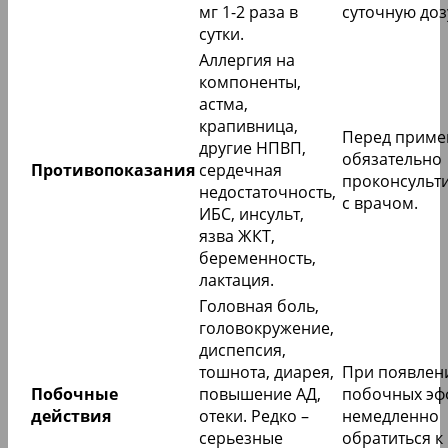
мг 1-2 раза в
суточную доз
сутки.
Аллергия на
компоненты,
астма,
крапивница,
Перед прим
другие НПВП,
обязательно
Противопоказания
сердечная
проконсульт
недостаточность,
с врачом.
ИБС, инсульт,
язва ЖКТ,
беременность,
лактация.
Головная боль,
головокружение,
диспепсия,
тошнота, диарея,
При появлен
Побочные
повышение АД,
побочных эф
действия
отеки. Редко –
немедленно
серьезные
обратиться к