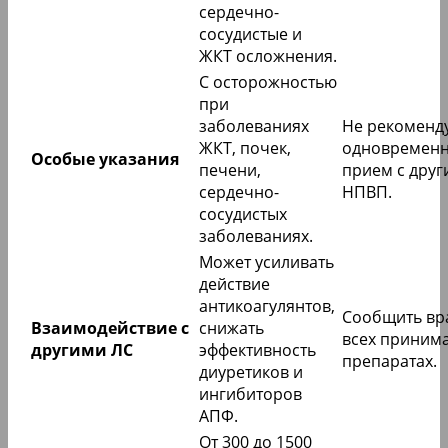
сердечно-
сосудистые и
ЖКТ осложнения.
С осторожностью
при
заболеваниях
Не рекоменд
ЖКТ, почек,
одновремен
Особые указания
печени,
прием с дру
сердечно-
НПВП.
сосудистых
заболеваниях.
Может усиливать
действие
антикоагулянтов,
Сообщить вр
Взаимодействие с
снижать
всех приним
другими ЛС
эффективность
препаратах.
диуретиков и
ингибиторов
АПФ.
От 300 до 1500