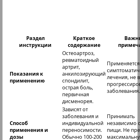
Раздел
Краткое
Важн
инструкции
содержание
примеч
Остеоартроз,
ревматоидный
Применяется
артрит,
симптоматич
Показания к
анкилозирующий
лечения, не 
применению
спондилит,
прогрессиро
острая боль,
заболевания.
первичная
дисменорея.
Зависят от
заболевания и
Принимать
Способ
индивидуальной
независимо 
применения и
переносимости.
пищи. Не пр
дозы
Обычно 100-200
максимальн