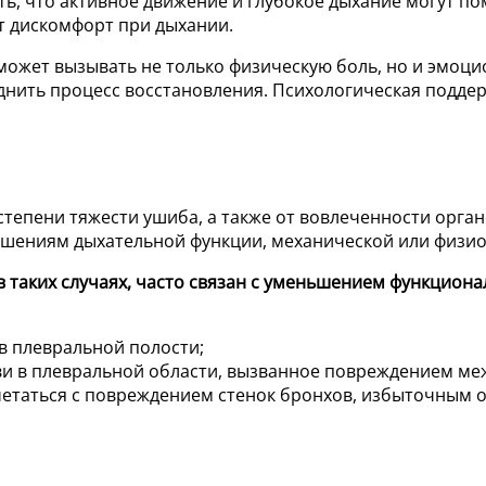
ь, что активное движение и глубокое дыхание могут по
т дискомфорт при дыхании.
 может вызывать не только физическую боль, но и эмоц
днить процесс восстановления. Психологическая поддер
тепени тяжести ушиба, а также от вовлеченности орга
ушениям дыхательной функции, механической или физио
 таких случаях, часто связан с уменьшением функцион
в плевральной полости;
ви в плевральной области, вызванное повреждением ме
четаться с повреждением стенок бронхов, избыточным 