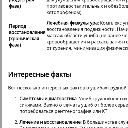
фаза)
противовоспалительных и обезбол
кетопрофеном).
Лечебная физкультура:
Комплекс уп
Период
восстановления подвижности. Начи
восстановления
массаж области ушиба (не ранее че
(хроническая
кровообращения и рассасывания г
фаза)
от курения, минимизация физически
Интересные факты
Вот несколько интересных фактов о ушибах грудной 
Симптомы и диагностика
: Ушиб грудной клетк
синяками. Важно отличать ушиб от более серье
потребоваться рентгенография или КТ.
Лечение и восстановление
: В большинстве слу