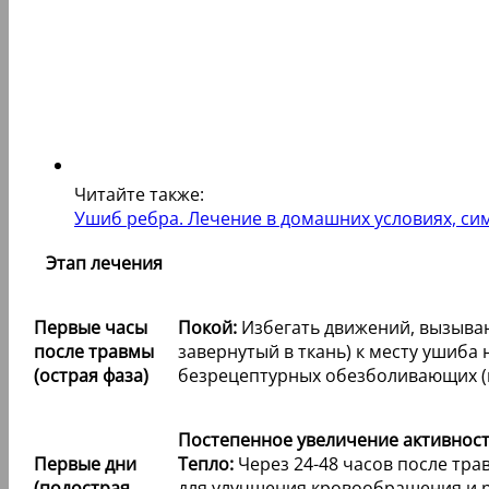
Читайте также:
Ушиб ребра. Лечение в домашних условиях, сим
Этап лечения
Первые часы
Покой:
Избегать движений, вызыва
после травмы
завернутый в ткань) к месту ушиба 
(острая фаза)
безрецептурных обезболивающих (
Постепенное увеличение активност
Первые дни
Тепло:
Через 24-48 часов после тра
(подострая
для улучшения кровообращения и 