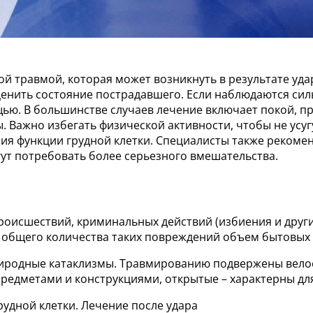
й травмой, которая может возникнуть в результате уда
ценить состояние пострадавшего. Если наблюдаются сил
ью. В большинстве случаев лечение включает покой, п
 Важно избегать физической активности, чтобы не усуг
я функции грудной клетки. Специалисты также рекомен
гут потребовать более серьезного вмешательства.
оисшествий, криминальных действий (избиения и други
 общего количества таких повреждений объем бытовых 
риродные катаклизмы. Травмированию подвержены велос
предметами и конструкциями, открытые – характерны д