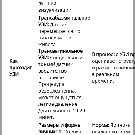
лучшей
визуализации.
Трансабдоминальное
УЗИ:
Датчик
перемещается по
нижней части
живота.
Трансвагинальное
В процессе УЗИ в
УЗИ:
Специальный
Как
оценивает структ
тонкий датчик
проходит
и размеры яични
вводится во
УЗИ
в реальном
влагалище.
времени.
Процедура
безболезненна,
может ощущаться
легкое давление.
Длительность 10-20
минут.
Размеры и форма
Норма:
Яичники
яичников:
Оценка
овальной формы, 