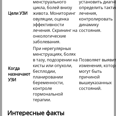
менструального
установить диагн
цикла, болей внизу
определить такти
Цели УЗИ
живота. Мониторинг
лечения,
овуляции, оценка
контролировать
эффективности
динамику
лечения. Скрининг на
состояния.
онкологические
заболевания.
При нерегулярных
менструациях, болях
в тазу, подозрении на
Позволяет выяви
кисты или опухоли,
изменения, кото
Когда
бесплодии,
могут быть
назначают
планировании
причиной
УЗИ
беременности,
вышеуказанных
контроле
состояний.
гормональной
терапии.
Интересные факты