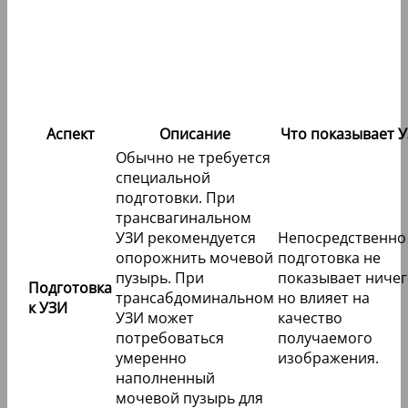
Аспект
Описание
Что показывает 
Обычно не требуется
специальной
подготовки. При
трансвагинальном
УЗИ рекомендуется
Непосредственно
опорожнить мочевой
подготовка не
пузырь. При
показывает ничег
Подготовка
трансабдоминальном
но влияет на
к УЗИ
УЗИ может
качество
потребоваться
получаемого
умеренно
изображения.
наполненный
мочевой пузырь для