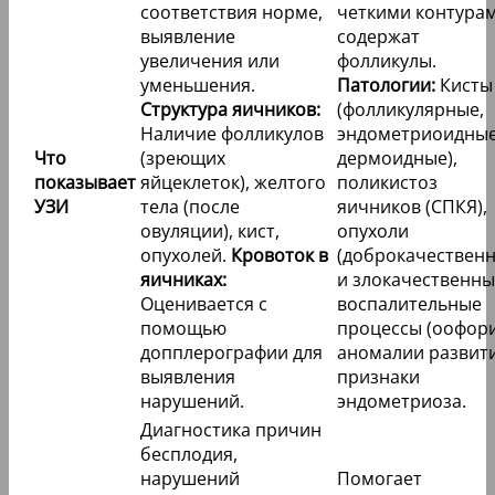
соответствия норме,
четкими контурам
выявление
содержат
увеличения или
фолликулы.
уменьшения.
Патологии:
Кисты
Структура яичников:
(фолликулярные,
Наличие фолликулов
эндометриоидные
Что
(зреющих
дермоидные),
показывает
яйцеклеток), желтого
поликистоз
УЗИ
тела (после
яичников (СПКЯ),
овуляции), кист,
опухоли
опухолей.
Кровоток в
(доброкачествен
яичниках:
и злокачественны
Оценивается с
воспалительные
помощью
процессы (оофори
допплерографии для
аномалии развити
выявления
признаки
нарушений.
эндометриоза.
Диагностика причин
бесплодия,
нарушений
Помогает