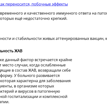
 как переносится, побочные эффекты
временного и качественного иммунного ответа на патог
которых ещё недостаточно крепкий.
сности и стабильности живых аттенуированных вакцин,
льность ЖАВ
ке данный фактор встречается крайне
т место случаи, когда ослабленные
ящие в состав ЖАВ, возвращали себе
орму. У больного развивается
 которая характерна для заболевания
циенты, в организме которых
ктерий и вирусов в патогенную
ной госпитализации и комплексной
апии.