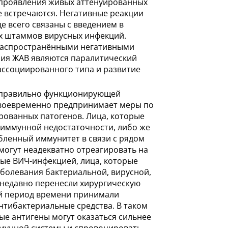
проявления живых аттенуированных
е встречаются. Негативные реакции
е всего связаны с введением в
х штаммов вирусных инфекций.
распространёнными негативными
ния ЖАВ являются паралитический
ссоциированного типа и развитие
 правильно функционирующей
воевременно предпринимает меры по
ованных патогенов. Лица, которые
 иммунной недостаточности, либо же
ленный иммунитет в связи с рядом
могут неадекватно отреагировать на
ые ВИЧ-инфекцией, лица, которые
болевания бактериальной, вирусной,
 недавно перенесли хирургическую
й период времени принимали
тибактериальные средства. В таком
ые антигены могут оказаться сильнее