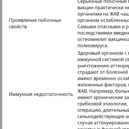
Серьёзные побочные 
вакцин практически н
организма на ЖАВ чащ
Проявление побочных
организм ослабленны
свойств
Самыми опасными и 
последствиями введе
остеомиелит вакциноа
полиовируса.
Здоровый организм с
иммунной системой с
уничтожению аттенуир
страдают от болезней
имеют временно ослаб
жизненных факторов, 
ЖАВ. Например, больн
Иммунная недостаточность
имеют хронические за
грибковой этиологии,
операцию, длительны
сильнодействующие ан
случае аттенуированн