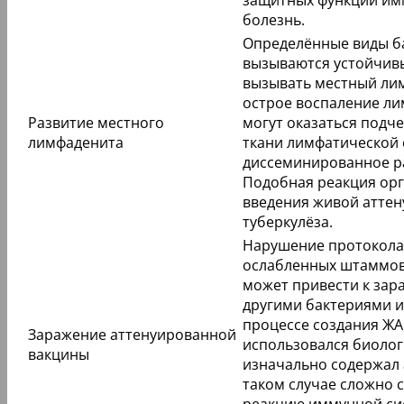
защитных функций им
болезнь.
Определённые виды б
вызываются устойчив
вызывать местный лим
острое воспаление ли
Развитие местного
могут оказаться под
лимфаденита
ткани лимфатической 
диссеминированное ра
Подобная реакция орг
введения живой атте
туберкулёза.
Нарушение протокола
ослабленных штаммов
может привести к зар
другими бактериями и
процессе создания ЖА
Заражение аттенуированной
использовался биолог
вакцины
изначально содержал 
таком случае сложно