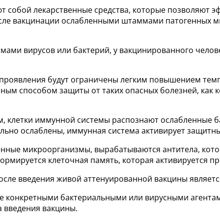
т собой лекарственные средства, которые позволяют 
осле вакцинации ослабленными штаммами патогенных ми
мами вирусов или бактерий, у вакцинированного челов
о проявления будут ограничены легким повышением темп
ым способом защиты от таких опасных болезней, как ко
м, клетки иммунной системы распознают ослабленные б
льно ослаблены, иммунная система активирует защитны
енные микроорганизмы, вырабатываются антитела, кот
ормируется клеточная память, которая активируется п
осле введения живой аттенуированной вакцины являет
ые конкретными бактериальными или вирусными агента
а введения вакцины.