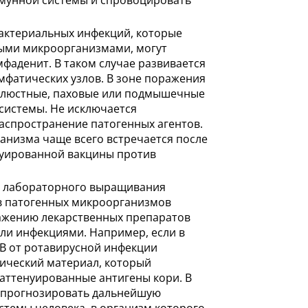
мунной системы и спровоцировать
актериальных инфекций, которые
ыми микроорганизмами, могут
фаденит. В таком случае развивается
мфатических узлов. В зоне поражения
челюстные, паховые или подмышечные
системы. Не исключается
спространение патогенных агентов.
анизма чаще всего встречается после
нуированной вакцины против
 лабораторного выращивания
 патогенных микроорганизмов
ажению лекарственных препаратов
ли инфекциями. Например, если в
В от ротавирусной инфекции
ический материал, который
аттенуированные антигены кори. В
 спрогнозировать дальнейшую