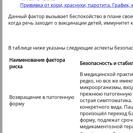
Прививка от кори, краснухи, паротита. График,
Данный фактор вызывает беспокойство в плане свое
когда речь заходит о вакцинации детей, иммунитет 
В таблице ниже указаны следующие аспекты безопа
Наименование фактора
Безопасность и стаби
риска
В медицинской практи
редко, но все же имею
микроорганизмы, вход
прежнюю патогенную ф
Возвращение в патогенную
острая симптоматика,
форму
конкретного вида. Па
произошёл переход ба
форму, подлежат сроч
медикаментозной тер