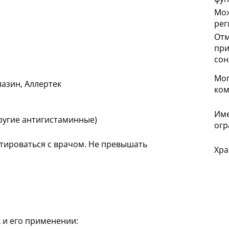
Мож
рег
Отм
при
сон
Мог
лазин, Аллертек
ко
Име
другие антигистаминные)
огр
ироваться с врачом. Не превышать
Хра
 и его применении: