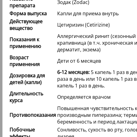
Зодак (Zodac)
препарата
Форма выпуска
Капли для приема внутрь
Действующее
Цетиризин (Cetirizine)
вещество
Аллергический ринит (сезонный 
Показания к
крапивница (в т.ч. хроническая
применению
дерматит, экзема)
Возраст
Дети от 6 месяцев
применения
6-12 месяцев:
5 капель 1 раз в де
Дозировка для
раза в день или 10 капель 1 раз 
детей (капли)
капель 1 раз в день.
Длительность
Определяется врачом
курса
Повышенная чувствительность к
Противопоказания
производным пиперазина; терми
беременность и период лактации 
Побочные
Сонливость, сухость во рту, гол
эффекты
диарея.