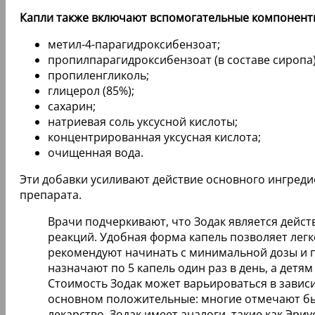
Капли также включают вспомогательные компонент
метил-4-парагидроксибензоат;
пропилпарагидроксибензоат (в составе сиропа)
пропиленгликоль;
глицерол (85%);
сахарин;
натриевая соль уксусной кислоты;
концентрированная уксусная кислота;
очищенная вода.
Эти добавки усиливают действие основного ингреди
препарата.
Врачи подчеркивают, что Зодак является дейс
реакций. Удобная форма капель позволяет легк
рекомендуют начинать с минимальной дозы и по
назначают по 5 капель один раз в день, а детям
Стоимость Зодак может варьироваться в зависи
основном положительные: многие отмечают быс
лекарство, Зодак имеет аналоги, такие как Эр