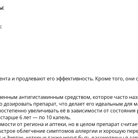
ы:
;
ента и продлевают его эффективность. Кроме того, они
твенным антигистаминным средством, которое часто наз
о дозировать препарат, что делает его идеальным для 
степенно увеличивать её в зависимости от состояния ре
 старше 6 лет — по 10 капель.
мости от региона и аптеки, но в целом препарат считае
трое облегчение симптомов аллергии и хорошую перен
иус и Зиртек, которые также могут быть рассмотрены в 