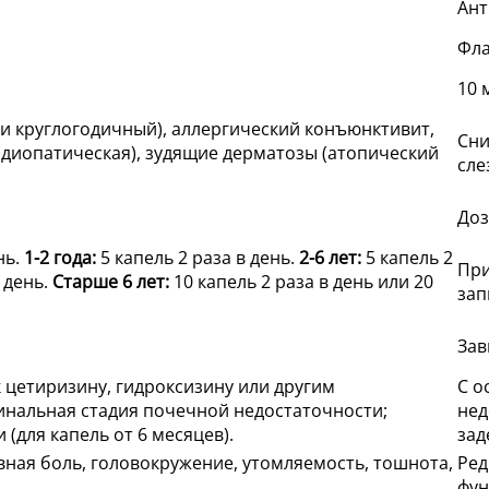
Ант
Фла
10 
и круглогодичный), аллергический конъюнктивит,
Сни
 идиопатическая), зудящие дерматозы (атопический
сле
Доз
нь.
1-2 года:
5 капель 2 раза в день.
2-6 лет:
5 капель 2
При
в день.
Старше 6 лет:
10 капель 2 раза в день или 20
зап
Зав
 цетиризину, гидроксизину или другим
С о
нальная стадия почечной недостаточности;
нед
(для капель от 6 месяцев).
зад
овная боль, головокружение, утомляемость, тошнота,
Ред
фун