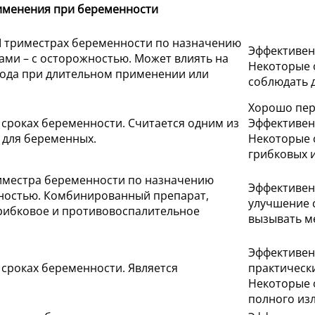
именения при беременности
III триместрах беременности по назначению
Эффективен
дами – с осторожностью. Может влиять на
Некоторые 
ода при длительном применении или
соблюдать д
Хорошо пер
 сроках беременности. Считается одним из
Эффективен
 для беременных.
Некоторые 
грибковых 
риместра беременности по назначению
Эффективен
ожностью. Комбинированный препарат,
улучшение 
рибковое и противовоспалительное
вызывать ме
Эффективен
 сроках беременности. Является
практическ
Некоторые 
полного из