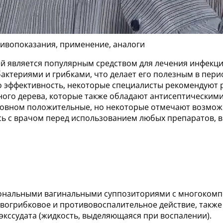
тивопоказания, применение, аналоги
ей является популярным средством для лечения инфекц
бактериями и грибками, что делает его полезным в пер
о эффективность, некоторые специалисты рекомендуют 
ного дерева, которые также обладают антисептическими
новном положительные, но некоторые отмечают возможн
 с врачом перед использованием любых препаратов, вк
мональными вагинальными суппозиториями с многоком
вогрибковое и противовоспалительное действие, также
экссудата (жидкость, выделяющаяся при воспалении).