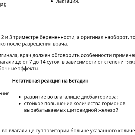
лактация.
а);
 2 и 3 триместре беременности, а оригинал наоборот, т
ко после разрешения врача.
гинала, врач должен обговорить особенности применен
влагалище от 7 до 14 суток, в зависимости от степени тя
бочные эффекты.
Негативная реакция на Бетадин
ения
развитие во влагалище дисбактериоза;
стойкое повышение количества гормонов
вырабатываемых щитовидной железой.
 во влагалище суппозиторий больше указанного количес