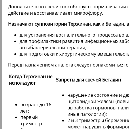
Дополнительно свечи способствуют нормализации с
действие и восстанавливает микрофлору.
Назначают суппозитории Тержинан, как и Бетадин, в
для устранения воспалительного процесса во 
для профилактики развития инфекционных забо
антибактериальной терапии;
для подготовки к хирургическому вмешательств
Перед назначением аналога следует ознакомиться 
Когда Тержинан не
Запреты для свечей Бетадин
используют
нарушение состояние и де
щитовидной железы (пов
возраст до 16
выработка гормонов, нали
лет;
иные патологии);
первый
2 и 3 триместры беременн
триместр
может нарушить формиро