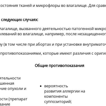
остояния тканей и микрофлоры во влагалище. Для сравн
 следующих случаях:
влагалище, вызванного деятельностью патогенной микро
леваний во влагалище, например, после незащищенного
у (в том числе при абортах и при установке внутримато
с противопоказаниями, которые имеют различия с ориги
Общие противопоказания
ятельности
ышенная
вероятность
чие опухоли и
развития аллергии на
компоненты
ости (препарат
суппозиторий;
вание