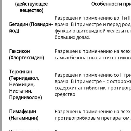
(действующее
Особенности пр
вещество)
Разрешен к применению во II и 
Бетадин (Повидон-
врача. В I триместре и перед ро
йод)
функцию щитовидной железы пл
больших дозах.
Гексикон
Разрешен к применению на всех
(Хлоргексидин)
самых безопасных антисептиков
Тержинан
Разрешен к применению со II т
(Тернидазол,
врача. В I триместре – с остор
Неомицин,
содержит антибиотик, противог
Нистатин,
средство.
Преднизолон)
Пимафуцин
Разрешен к применению на всех
(Натамицин)
противогрибковым препаратом.