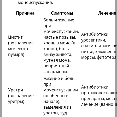
мочеиспускания.
Причина
Симптомы
Лечение
Боль и жжение
при
мочеиспускании,
Антибиотики,
Цистит
частые позывы,
уросептики,
(воспаление
кровь в моче (в
спазмолитики, о
мочевого
конце), боль
питье, клюквенн
пузыря)
внизу живота,
морсы, фитотера
мутная моча,
неприятный
запах мочи.
Жжение и боль
при
Антибиотики,
Уретрит
мочеиспускании
противовоспали
(воспаление
(особенно в
препараты, мест
уретры)
начале),
лечение (ванночк
выделения из
уретры, зуд.