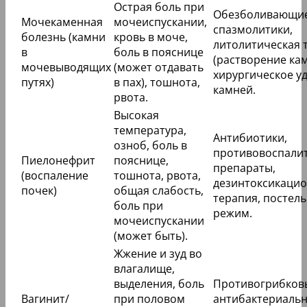
Острая боль при
Обезболивающие
Мочекаменная
мочеиспускании,
спазмолитики,
болезнь (камни
кровь в моче,
литолитическая 
в
боль в пояснице
(растворение кам
мочевыводящих
(может отдавать
хирургическое у
путях)
в пах), тошнота,
камней.
рвота.
Высокая
температура,
Антибиотики,
озноб, боль в
противовоспали
Пиелонефрит
пояснице,
препараты,
(воспаление
тошнота, рвота,
дезинтоксикаци
почек)
общая слабость,
терапия, постел
боль при
режим.
мочеиспускании
(может быть).
Жжение и зуд во
влагалище,
выделения, боль
Противогрибков
Вагинит/
при половом
антибактериаль