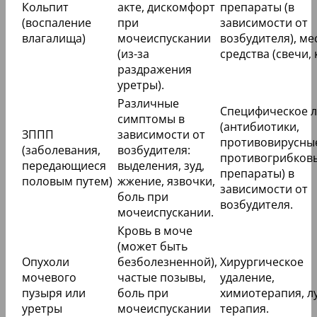
Кольпит
акте, дискомфорт
препараты (в
(воспаление
при
зависимости от
влагалища)
мочеиспускании
возбудителя), м
(из-за
средства (свечи, 
раздражения
уретры).
Различные
Специфическое 
симптомы в
(антибиотики,
ЗППП
зависимости от
противовирусны
(заболевания,
возбудителя:
противогрибков
передающиеся
выделения, зуд,
препараты) в
половым путем)
жжение, язвочки,
зависимости от
боль при
возбудителя.
мочеиспускании.
Кровь в моче
(может быть
Опухоли
безболезненной),
Хирургическое
мочевого
частые позывы,
удаление,
пузыря или
боль при
химиотерапия, л
уретры
мочеиспускании
терапия.