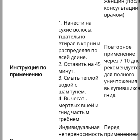
женщин (посл
консультации 
врачом)
1. Нанести на
сухие волосы,
тщательно
втирая в корни и
Повторное
распределяя по
применение
всей длине.
через 7-10 дн
2. Оставить на 45
Инструкция по
рекомендуетс
минут.
применению
для полного
3. Смыть теплой
уничтожения
водой с
вылупившихс
шампунем.
гнид.
4. Вычесать
мертвых вшей и
гнид частым
гребнем.
Индивидуальная
Перед
непереносимость
применением