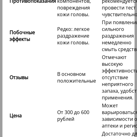
Противопоказания
компонентов,
рекомендуетс
повреждения
провести тест
кожи головы.
чувствительно
При появлени
Редко: легкое
сильного
Побочные
раздражение
раздражения
эффекты
кожи головы.
немедленно
смыть средств
Отмечают
высокую
эффективность
В основном
Отзывы
отсутствие
положительные
неприятного
запаха, удобс
применения.
Может
От 300 до 600
варьироваться
Цена
рублей
зависимости 
аптеки и реги
Достаточно дл