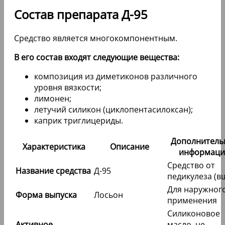
Состав препарата Д-95
Средство является многокомпонентным.
В его состав входят следующие вещества:
композиция из диметиконов различного
уровня вязкости;
лимонен;
летучий силикон (циклопентасилоксан);
каприк триглицериды.
Дополнитель
Характеристика
Описание
информаци
Средство от
Название средства
Д-95
педикулеза (в
Для наружног
Форма выпуска
Лосьон
применения
Силиконовое
Активное
масло, не