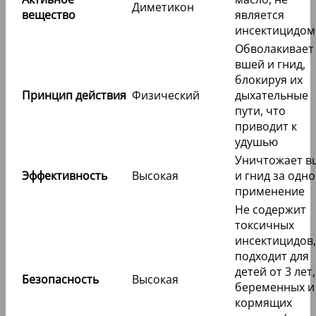
Диметикон
вещество
является
инсектицидом
Обволакивает
вшей и гнид,
блокируя их
Принцип действия
Физический
дыхательные
пути, что
приводит к
удушью
Уничтожает в
Эффективность
Высокая
и гнид за одно
применение
Не содержит
токсичных
инсектицидов,
подходит для
детей от 3 лет,
Безопасность
Высокая
беременных и
кормящих