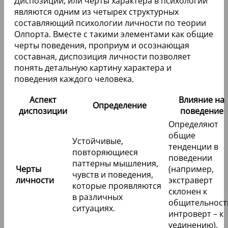
Диспозиции, или черты характера в психологии
являются одним из четырех структурных
составляющий психологии личности по теории
Олпорта. Вместе с такими элементами как общие
черты поведения, проприум и осознающая
составная, диспозиция личности позволяет
понять детальную картину характера и
поведения каждого человека.
Аспект
Влияние на
Определение
диспозиции
поведение
Определяют
общие
Устойчивые,
тенденции в
повторяющиеся
поведении
паттерны мышления,
Черты
(например,
чувств и поведения,
личности
экстраверт
которые проявляются
склонен к
в различных
общительност
ситуациях.
интроверт – к
уединению).