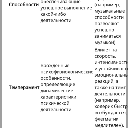
обеспечивающие
Способности
(например,
успешное выполнение
музыкальные
какой-либо
способности
деятельности.
позволяют
успешно
заниматься
музыкой).
Влияет на
скорость,
интенсивност
Врожденные
и устойчивост
психофизиологические
эмоциональн
особенности,
реакций, а
определяющие
Темперамент
также на темп
динамические
деятельности
характеристики
(например,
психической
холерик быстр
деятельности.
возбуждается,
флегматик
медлителен).