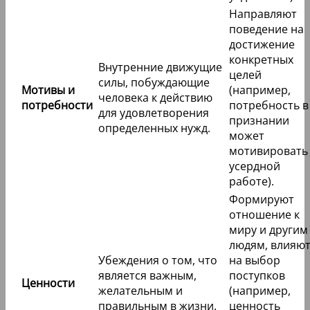
Направляют
поведение на
достижение
конкретных
Внутренние движущие
целей
силы, побуждающие
Мотивы и
(например,
человека к действию
потребности
потребность в
для удовлетворения
признании
определенных нужд.
может
мотивировать 
усердной
работе).
Формируют
отношение к
миру и другим
людям, влияю
Убеждения о том, что
на выбор
является важным,
поступков
Ценности
желательным и
(например,
правильным в жизни.
ценность