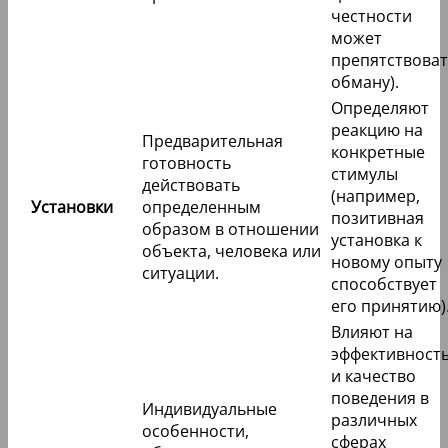
честности
может
препятствоват
обману).
Определяют
реакцию на
Предварительная
конкретные
готовность
стимулы
действовать
(например,
Установки
определенным
позитивная
образом в отношении
установка к
объекта, человека или
новому опыту
ситуации.
способствует
его принятию)
Влияют на
эффективност
и качество
поведения в
Индивидуальные
различных
особенности,
сферах