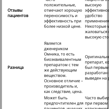
положительные,
высокую
Отзывы
отмечают хорошую
эффективнос
пациентов
переносимость и
удобство
эффективность при
применения
более низкой цене.
Некоторые 
жаловаться 
высокую сто
Является
дженериком
Омника, то есть
Оригинальн
биоэквивалентным
препарат, к
препаратом с тем
Разница
был первым
же действующим
разработан 
веществом.
выведен на 
Основное отличие –
производитель и,
как следствие, цена.
Может быть
Часто выбир
предпочтителен для
при первом
пациентов, ищущих
назначении