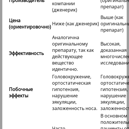
Производитель
(оригиналь
компании
препарат)
(дженерик)
Выше (как
Цена
Ниже (как дженерик)
оригинальн
(ориентировочно)
препарат)
Аналогична
оригинальному
Высокая,
препарату, так как
доказанная
Эффективность
действующее
многочисл
вещество
исследован
идентично.
Головокружение,
Головокруж
ортостатическая
ортостатиче
Побочные
гипотензия,
гипотензия,
эффекты
нарушение
нарушение
эякуляции,
эякуляции,
заложенность носа.
заложенност
В основном
положитель
Часто
пациенты о