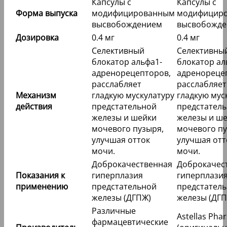
Капсулы с
Капсулы с
Форма выпуска
модифицированным
модифицир
высвобождением
высвобожд
Дозировка
0.4 мг
0.4 мг
Селективный
Селективны
блокатор альфа1-
блокатор ал
адренорецепторов,
адренореце
расслабляет
расслабляет
Механизм
гладкую мускулатуру
гладкую мус
действия
предстательной
предстател
железы и шейки
железы и ш
мочевого пузыря,
мочевого пу
улучшая отток
улучшая отт
мочи.
мочи.
Доброкачественная
Доброкачес
Показания к
гиперплазия
гиперплази
применению
предстательной
предстател
железы (ДГПЖ)
железы (ДГП
Различные
Astellas Pha
фармацевтические