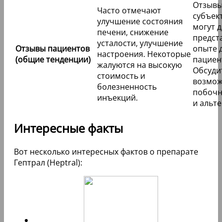
Отзыв
Часто отмечают
субъек
улучшение состояния
могут 
печени, снижение
предст
усталости, улучшение
Отзывы пациентов
опыте 
настроения. Некоторые
(общие тенденции)
пациен
жалуются на высокую
Обсуди
стоимость и
возмо
болезненность
побочн
инъекций.
и альт
Интересные факты
Вот несколько интересных фактов о препарате
Гептрал (Heptral):