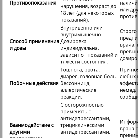
Противопоказания
наличи
нарушения, возраст до
или др
18 лет (для некоторых
против
показаний).
Внутривенно или
Строго
внутримышечно.
предпи
Способ применения
Дозировка
врача, 
и дозы
индивидуальна,
превы
зависит от показаний и
дозиро
тяжести состояния.
Тошнота, рвота,
При по
диарея, головная боль,
любых 
Побочные действия
бессонница,
эффект
аллергические
немедл
реакции.
сообщи
С осторожностью
применять с
антидепрессантами,
Инфор
Взаимодействие с
трициклическими
врача 
другими
антидепрессантами,
прини