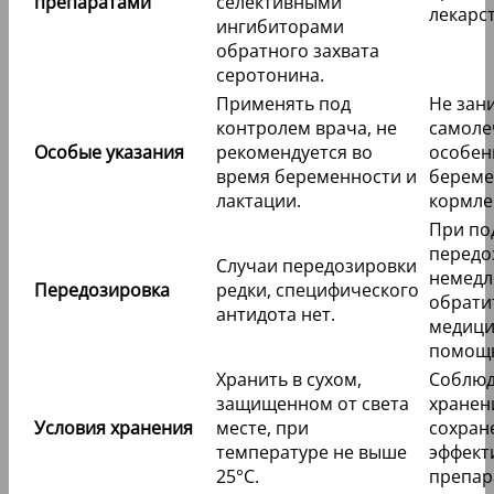
препаратами
селективными
лекарст
ингибиторами
обратного захвата
серотонина.
Применять под
Не зан
контролем врача, не
самоле
Особые указания
рекомендуется во
особен
время беременности и
береме
лактации.
кормле
При по
передо
Случаи передозировки
немедл
Передозировка
редки, специфического
обрати
антидота нет.
медици
помощ
Хранить в сухом,
Соблюд
защищенном от света
хранен
Условия хранения
месте, при
сохран
температуре не выше
эффект
25°C.
препар