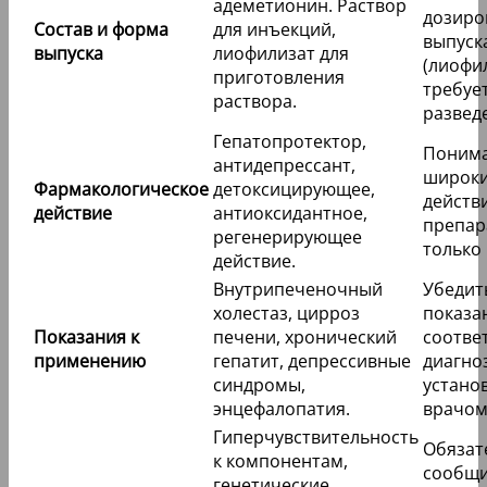
адеметионин. Раствор
дозиро
Состав и форма
для инъекций,
выпуск
выпуска
лиофилизат для
(лиофи
приготовления
требуе
раствора.
разведе
Гепатопротектор,
Поним
антидепрессант,
широки
Фармакологическое
детоксицирующее,
действ
действие
антиоксидантное,
препар
регенерирующее
только 
действие.
Внутрипеченочный
Убедить
холестаз, цирроз
показа
Показания к
печени, хронический
соотве
применению
гепатит, депрессивные
диагноз
синдромы,
устано
энцефалопатия.
врачом
Гиперчувствительность
Обязат
к компонентам,
сообщи
генетические