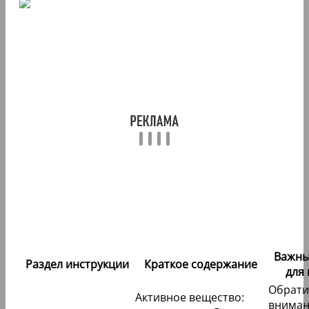
Важны
Раздел инструкции
Краткое содержание
для
Обрати
Активное вещество:
вниман