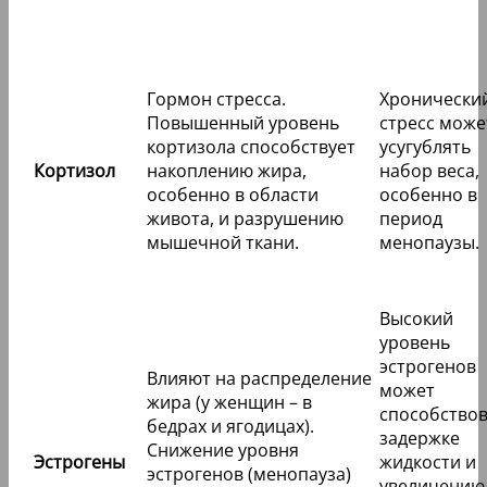
Гормон стресса.
Хронически
Повышенный уровень
стресс може
кортизола способствует
усугублять
Кортизол
накоплению жира,
набор веса,
особенно в области
особенно в
живота, и разрушению
период
мышечной ткани.
менопаузы.
Высокий
уровень
эстрогенов
Влияют на распределение
может
жира (у женщин – в
способствов
бедрах и ягодицах).
задержке
Снижение уровня
Эстрогены
жидкости и
эстрогенов (менопауза)
увеличению