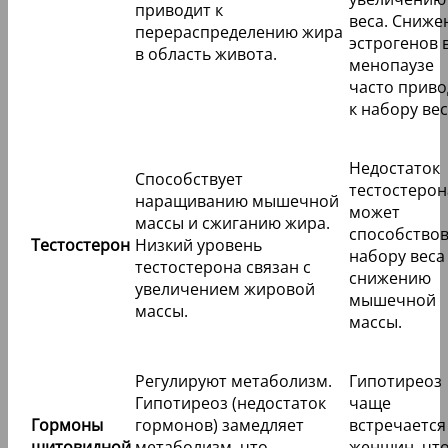
приводит к
веса. Сниже
перераспределению жира
эстрогенов 
в область живота.
менопаузе
часто приво
к набору вес
Недостаток
Способствует
тестостерон
наращиванию мышечной
может
массы и сжиганию жира.
способствов
Тестостерон
Низкий уровень
набору веса
тестостерона связан с
снижению
увеличением жировой
мышечной
массы.
массы.
Регулируют метаболизм.
Гипотиреоз
Гипотиреоз (недостаток
чаще
Гормоны
гормонов) замедляет
встречается
щитовидной
метаболизм, что
женщин, чт