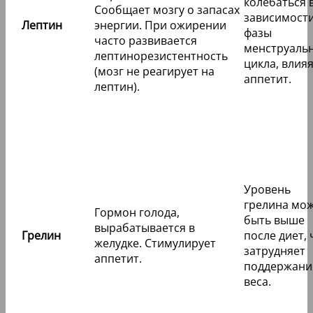
колебаться 
Сообщает мозгу о запасах
зависимости
Лептин
энергии. При ожирении
фазы
часто развивается
менструаль
лептинорезистентность
цикла, влияя
(мозг не реагирует на
аппетит.
лептин).
Уровень
грелина мо
Гормон голода,
быть выше
вырабатывается в
Грелин
после диет, 
желудке. Стимулирует
затрудняет
аппетит.
поддержани
веса.