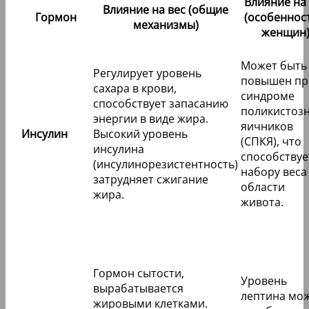
Влияние на 
Влияние на вес (общие
Гормон
(особенност
механизмы)
женщин
Может быть
Регулирует уровень
повышен пр
сахара в крови,
синдроме
способствует запасанию
поликистоз
энергии в виде жира.
яичников
Инсулин
Высокий уровень
(СПКЯ), что
инсулина
способствуе
(инсулинорезистентность)
набору веса
затрудняет сжигание
области
жира.
живота.
Гормон сытости,
Уровень
вырабатывается
лептина мо
жировыми клетками.