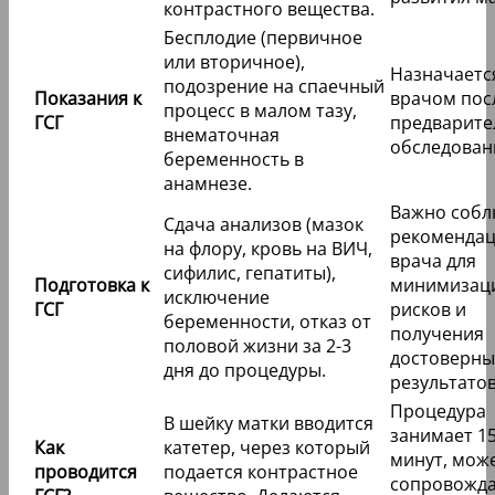
контрастного вещества.
Бесплодие (первичное
или вторичное),
Назначаетс
подозрение на спаечный
Показания к
врачом пос
процесс в малом тазу,
ГСГ
предварите
внематочная
обследован
беременность в
анамнезе.
Важно собл
Сдача анализов (мазок
рекоменда
на флору, кровь на ВИЧ,
врача для
сифилис, гепатиты),
Подготовка к
минимизац
исключение
ГСГ
рисков и
беременности, отказ от
получения
половой жизни за 2-3
достоверны
дня до процедуры.
результатов
Процедура
В шейку матки вводится
занимает 15
Как
катетер, через который
минут, мож
проводится
подается контрастное
сопровожда