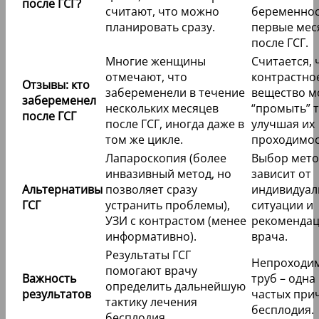
после ГСГ?
считают, что можно
беременнос
планировать сразу.
первые мес
после ГСГ.
Многие женщины
Считается, 
отмечают, что
контрастно
Отзывы: кто
забеременели в течение
вещество м
забеременел
нескольких месяцев
“промыть” 
после ГСГ
после ГСГ, иногда даже в
улучшая их
том же цикле.
проходимос
Лапароскопия (более
Выбор мето
инвазивный метод, но
зависит от
Альтернативы
позволяет сразу
индивидуал
ГСГ
устранить проблемы),
ситуации и
УЗИ с контрастом (менее
рекоменда
информативно).
врача.
Результаты ГСГ
Непроходи
помогают врачу
Важность
труб – одна
определить дальнейшую
результатов
частых при
тактику лечения
бесплодия.
бесплодия.