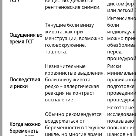
ГСГ?
вещество. Делаются
дискомфор
рентгеновские снимки.
или легкой 
Интенсивно
Тянущие боли внизу
боли
живота, как при
индивидуал
Ощущения во
менструации, возможно
можно при
время ГСГ
головокружение,
обезболив
тошнота.
перед
процедурой
Незначительные
Риски
кровянистые выделения,
минимальн
Последствия
боли внизу живота,
правильно
и риски
редко – аллергическая
подготовке
реакция на контраст,
проведени
воспаление.
процедуры.
Некоторые
Обычно рекомендуется
исследован
воздержаться от
показываю
Когда можно
беременности в текущем
повышение
беременеть
цикле, но многие врачи
шансов на