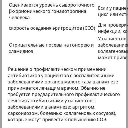
Оценивается уровень сывороточного
Если у паци
β-хорионического гонадотропина
цикл или ест
человека
Для проверк
скорость оседания эритроцитов (СОЭ)
инфекции, к
У пациентов
Отрицательные посевы на гонорею и
заболевание
хламидиоз
коллагеновы
может приве
Решение о профилактическом применении
антибиотиков у пациентов с воспалительными
заболеваниями органов малого таза в анамнезе
принимается лечащим врачом. Обычно не
требуется предварительного профилактического
лечения антибиотиками у пациентов с
заболеваниями в анамнезе: артритом,
саркоидозом, болезнью коллагеновых сосудов),
которые могут привести к повышению СОЭ.