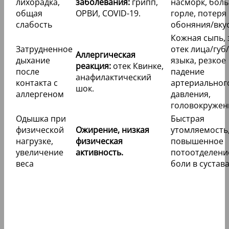
лихорадка,
заболевания:
грипп,
насморк, боль
общая
ОРВИ, COVID-19.
горле, потеря
слабость
обоняния/вкус
Кожная сыпь, 
Затрудненное
отек лица/губ/
Аллергическая
дыхание
языка, резкое
реакция:
отек Квинке,
после
падение
анафилактический
контакта с
артериальног
шок.
аллергеном
давления,
головокружен
Одышка при
Быстрая
физической
Ожирение, низкая
утомляемость
нагрузке,
физическая
повышенное
увеличение
активность.
потоотделени
веса
боли в сустава