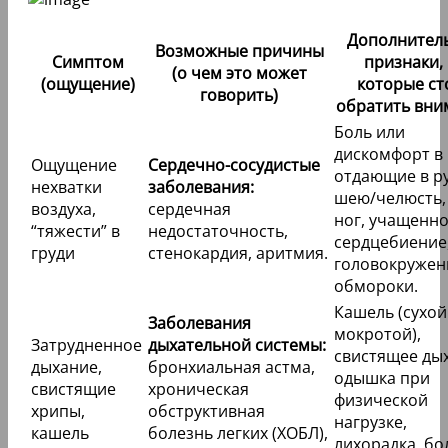
Дополнител
Возможные причины
Симптом
признаки,
(о чем это может
(ощущение)
которые ст
говорить)
обратить вни
Боль или
дискомфорт в 
Ощущение
Сердечно-сосудистые
отдающие в ру
нехватки
заболевания:
шею/челюсть,
воздуха,
сердечная
ног, учащенн
“тяжести” в
недостаточность,
сердцебиение
груди
стенокардия, аритмия.
головокружен
обмороки.
Кашель (сухой
Заболевания
мокротой),
Затрудненное
дыхательной системы:
свистящее ды
дыхание,
бронхиальная астма,
одышка при
свистящие
хроническая
физической
хрипы,
обструктивная
нагрузке,
кашель
болезнь легких (ХОБЛ),
лихорадка, бо