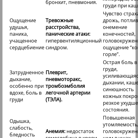
бронхит, пневмония.
груди при каш
Чувство страх
Ощущение
Тревожные
дрожь, потлив
удушья,
расстройства,
онемение
паника,
панические атаки:
конечностей,
учащенное
гипервентиляционный
головокружен
сердцебиение
синдром.
ощущение “ко
горле”.
Острая боль в
груди,
Затрудненное
Плеврит,
усиливающаяс
дыхание,
пневмоторакс,
дыхании, каше
особенно при
тромбоэмболия
синюшность
вдохе, боль в
легочной артерии
кожных покро
груди
(ТЭЛА).
резкое ухудш
состояния.
Повышенная
Одышка,
утомляемость
слабость,
Анемия:
недостаток
головокружен
бледность