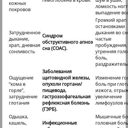
гемоглобина в крови.
шум в ушах,
кожных
ломкость ногт
покровов
выпадение во
Громкий храп 
остановками
Затрудненное
дыхания во сн
Синдром
дыхание,
частые
обструктивного апноэ
храп, дневная
пробуждения,
сна (СОАС).
сонливость
утренняя гол
боль,
раздражитель
Заболевания
Ощущение
щитовидной железы,
Изменение го
“кома в
опухоли гортани/
боль при глот
горле”,
пищевода,
изжога, отрыж
затруднение
гастроэзофагеальная
увеличение
глотания
рефлюксная болезнь
лимфоузлов н
(ГЭРБ).
Одышка,
Мышечные бо
кашель,
Инфекционные
головная боль