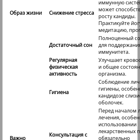
иммунную систем
может способст
Образ жизни
Снижение стресса
росту кандиды.
Практикуйте йог
медитацию, прог
Полноценный со
Достаточный сон
для поддержани
иммунитета.
Регулярная
Улучшает кров
физическая
и общее состоя
активность
организма.
Соблюдение ли
гигиены, особен
Гигиена
кандидозе слизи
оболочек.
Перед началом 
лечения, особен
использовании
лекарственных п
Консультация с
Важно
обязательно