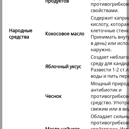
продуктов
противогрибко
свойствами.
Содержит капри
кислоту, котора
Народные
клеточные стенк
Кокосовое масло
средства
Принимать внутрь
в день) или исп
наружно.
Создает неблаг
среду для канди
Яблочный уксус
Развести 1-2 ст.л
воды и пить пер
Мощный приро
антибиотик и
Чеснок
противогрибков
средство. Употр
свежим или в ви
Обладает сильн
противогрибко