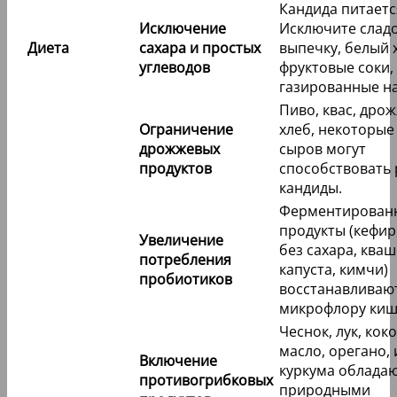
Кандида питаетс
Исключение
Исключите сладо
Диета
сахара и простых
выпечку, белый 
углеводов
фруктовые соки,
газированные на
Пиво, квас, дро
Ограничение
хлеб, некоторые
дрожжевых
сыров могут
продуктов
способствовать 
кандиды.
Ферментирован
продукты (кефир
Увеличение
без сахара, ква
потребления
капуста, кимчи)
пробиотиков
восстанавливаю
микрофлору киш
Чеснок, лук, кок
масло, орегано,
Включение
куркума облада
противогрибковых
природными