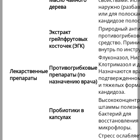
Масло чайного
свойствами. Исп
дерева
наружно (разба
или для полоска
кандидозе полост
Природный анти
Экстракт
противогрибков
грейпфрутовых
средство. Прин
косточек (ЭГК)
внутрь по инстр
Флуконазол, Нис
Клотримазол и д
Противогрибковые
Лекарственные
Назначаются вр
препараты (по
препараты
подтвержденном
назначению врача)
и тяжелых форм
кандидоза.
Высококонцент
штаммы полезн
Пробиотики в
бактерий для
капсулах
восстановления
микрофлоры.
Стресс ослабляе