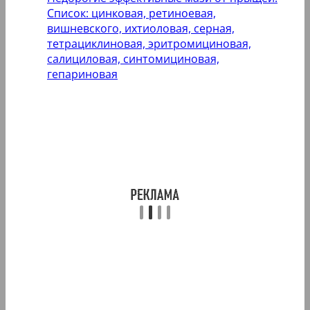
Список: цинковая, ретиноевая,
вишневского, ихтиоловая, серная,
тетрациклиновая, эритромициновая,
салициловая, синтомициновая,
гепариновая