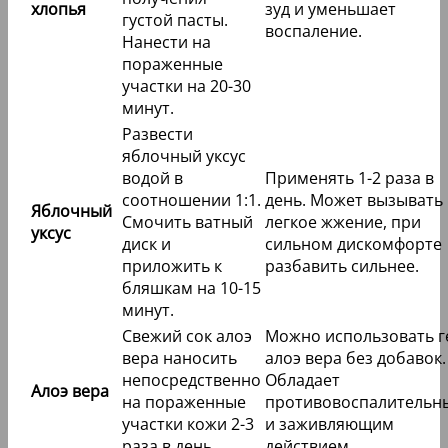
хлопья
зуд и уменьшает
густой пасты.
воспаление.
Нанести на
пораженные
участки на 20-30
минут.
Развести
яблочный уксус
водой в
Применять 1-2 раза в
соотношении 1:1.
день. Может вызывать
Яблочный
Смочить ватный
легкое жжение, при
уксус
диск и
сильном дискомфорте
приложить к
разбавить сильнее.
бляшкам на 10-15
минут.
Свежий сок алоэ
Можно использовать г
вера наносить
алоэ вера без добавок.
непосредственно
Обладает
Алоэ вера
на пораженные
противовоспалительн
участки кожи 2-3
и заживляющим
раза в день.
действием.