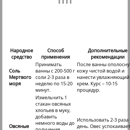
Народное
Способ
Дополнительные
средство
применения
рекомендации
Принимать
После ванны ополосну
Соль
ванны с 200-500 г
кожу чистой водой и
Мертвого
соли 2-3 раза в
нанести увлажняющий
моря
неделю по 15-20
крем. Курс – 10-15
минут.
процедур.
Измельчить 1
стакан овсяных
хлопьев в муку,
добавить
Использовать 2-3 раза 
немного воды до
Овсяные
день. Овес успокаивае
получения