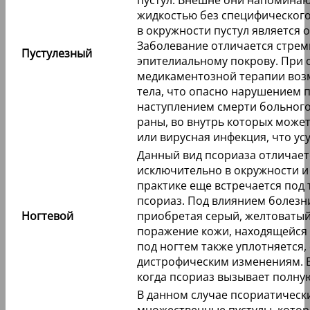
жидкостью без специфического 
в окружности пустул является 
Заболевание отличается стре
Пустулезный
эпителиальному покрову. При 
медикаментозной терапии во
тела, что опасно нарушением 
наступлением смерти больного
раны, во внутрь которых может
или вирусная инфекция, что ус
Данный вид псориаза отличаетс
исключительно в окружности и
практике еще встречается по
псориаз. Под влиянием болезн
Ногтевой
приобретая серый, желтоватый
поражение кожи, находящейся 
под ногтем также уплотняется,
дистрофическим изменениям. В
когда псориаз вызывает полну
В данном случае псориатичес
множественные пустулы, котор