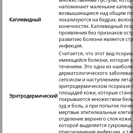
напоминают маленькие капельк
возвышающиеся над общим пок
Каплевидный
локализуются на бедрах, волос
конечностях. Каплевидный псо
проявления без признаков ост
развитию болезни является ст
инфекция.
Считается, что этот вид псори
имеющейся болезни, которая х
течением. Это одна из наибол
дерматологического заболеван
сепсисом и наступлением лета
эритродермическом псориазе 
площадей кожи, которые стано
Эритродермический
покрываются множеством белы
зуд и боль, а при попытке поч
мертвые эпителиальные клетки
отделение верхнего слоя кожи.
которой выделяется сукровица
присоединения инфекции, а та