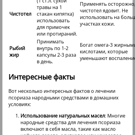
(1 ст.л. сухой
Применять осторожно
травы на 1
чистотел ядовит. Не
Чистотел
стакан кипятка)
использовать на боль
использовать
участках кожи.
для примочек
или протираний.
Принимать
Богат омега-3 жирным
Рыбий
внутрь по 1-2
кислотами, которые
жир
капсулы 2-3 раза
уменьшают воспалени
в день.
Интересные факты
Вот несколько интересных фактов о лечении
псориаза народными средствами в домашних
условиях:
Использование натуральных масел
: Многие
народные средства для лечения псориаза
включают в себя масла, такие как масло