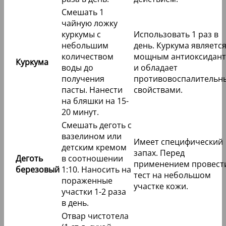
Смешать 1
чайную ложку
куркумы с
Использовать 1 раз в
небольшим
день. Куркума являетс
количеством
мощным антиоксидан
Куркума
воды до
и обладает
получения
противовоспалительн
пасты. Нанести
свойствами.
на бляшки на 15-
20 минут.
Смешать деготь с
вазелином или
Имеет специфический
детским кремом
запах. Перед
Деготь
в соотношении
применением провест
березовый
1:10. Наносить на
тест на небольшом
пораженные
участке кожи.
участки 1-2 раза
в день.
Отвар чистотела