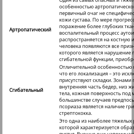
особенностью артропатического
первичный очаг не специфичес
кожи сустава. По мере прогрес
поражение более глубоких ткан
Артропатический
воспалительный процесс ауто
распространяется на костную и
человека появляются все приз
которого является нарушение 
сгибательной функции, приобр
Отличительной особенностью п
что его локализация – это иск
присутствуют складки. Зонами 
внутренняя часть бедер, низ ж
Сгибательный
тела, кожная поверхность под
большинстве случаев предпосы
псориаза является наличие гр
стрептококка.
Это одна из наиболее тяжелых
которой характеризуется обра
пустул. Внешне они напомина