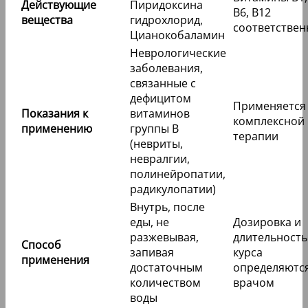
Действующие
Пиридоксина
B6, B12
вещества
гидрохлорид,
соответствен
Цианокобаламин
Неврологические
заболевания,
связанные с
дефицитом
Применяется
Показания к
витаминов
комплексной
применению
группы B
терапии
(невриты,
невралгии,
полинейропатии,
радикулопатии)
Внутрь, после
еды, не
Дозировка и
разжевывая,
длительность
Способ
запивая
курса
применения
достаточным
определяютс
количеством
врачом
воды