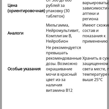
От 300 до 600
варьироватьс
Цена
рублей за
зависимости 
(ориентировочная)
упаковку (30
аптеки и
таблеток)
региона
Мильгамма,
Имеют схожи
Нейромультивит,
состав и
Аналоги
Комплигам В,
показания к
Нейробион
применению
Не рекомендуется
превышать
рекомендованные
Хранить в сух
дозы. Возможно
защищенном 
Особые указания
окрашивание
света месте, 
мочи в красный
температуре 
цвет из-за
выше 25°C
наличия
витамина B12