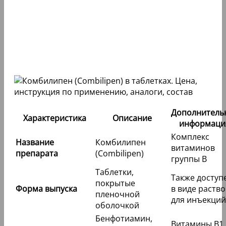
Дополнитель
Характеристика
Описание
информаци
Комплекс
Название
Комбилипен
витаминов
препарата
(Combilipen)
группы B
Таблетки,
Также доступ
покрытые
Форма выпуска
в виде раств
пленочной
для инъекций
оболочкой
Бенфотиамин,
Витамины B1,