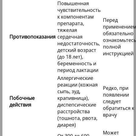
Повышенная
чувствительность
к компонентам
Перед
препарата,
применение
тяжелая
обязательно
Противопоказания
сердечная
ознакомьтесь
недостаточность,
полной
детский возраст
инструкцией
(до 18 лет),
беременность и
период лактации
Аллергические
реакции (кожная
Редко, при
сыпь, зуд,
появлении
Побочные
крапивница),
следует
действия
диспепсические
обратиться к
расстройства
врачу
(тошнота, рвота,
диарея)
Может