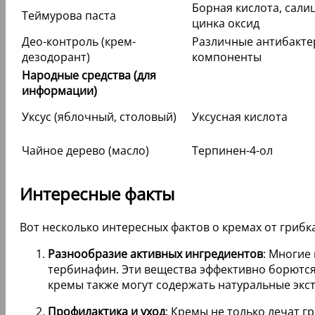
Борная кислота, сали
Теймурова паста
цинка оксид
Део-контроль (крем-
Различные антибакт
дезодорант)
компоненты
Народные средства (для
информации)
Уксус (яблочный, столовый)
Уксусная кислота
Чайное дерево (масло)
Терпинен-4-ол
Интересные факты
Вот несколько интересных фактов о кремах от грибка
Разнообразие активных ингредиентов
: Многие
тербинафин. Эти вещества эффективно борютс
кремы также могут содержать натуральные экст
Профилактика и уход
: Кремы не только лечат г