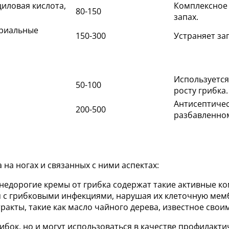
циловая кислота,
Комплексное 
80-150
запах.
ериальные
150-300
Устраняет за
Используется
50-100
росту грибка.
Антисептичес
200-500
разбавленном
 на ногах и связанных с ними аспектах:
 недорогие кремы от грибка содержат такие активные к
я с грибковыми инфекциями, нарушая их клеточную мем
ракты, такие как масло чайного дерева, известное сво
рибок, но и могут использоваться в качестве профилакт