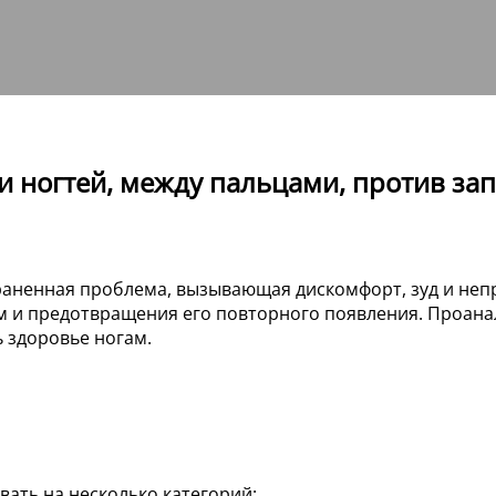
п и ногтей, между пальцами, против з
раненная проблема, вызывающая дискомфорт, зуд и непр
ом и предотвращения его повторного появления. Проана
 здоровье ногам.
ть на несколько категорий: