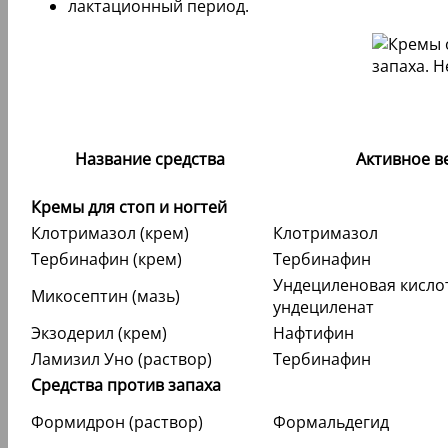
лактационный период.
Название средства
Активное в
Кремы для стоп и ногтей
Клотримазол (крем)
Клотримазол
Тербинафин (крем)
Тербинафин
Ундециленовая кислот
Микосептин (мазь)
ундециленат
Экзодерил (крем)
Нафтифин
Ламизил Уно (раствор)
Тербинафин
Средства против запаха
Формидрон (раствор)
Формальдегид