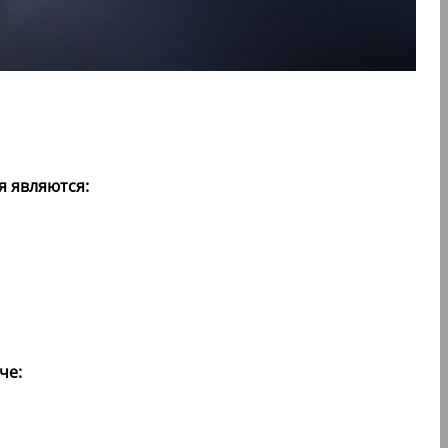
 являются:
че: