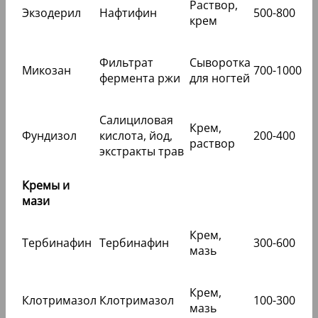
Раствор,
Экзодерил
Нафтифин
500-800
крем
Фильтрат
Сыворотка
Микозан
700-1000
фермента ржи
для ногтей
Салициловая
Крем,
Фундизол
кислота, йод,
200-400
раствор
экстракты трав
Кремы и
мази
Крем,
Тербинафин
Тербинафин
300-600
мазь
Крем,
Клотримазол
Клотримазол
100-300
мазь