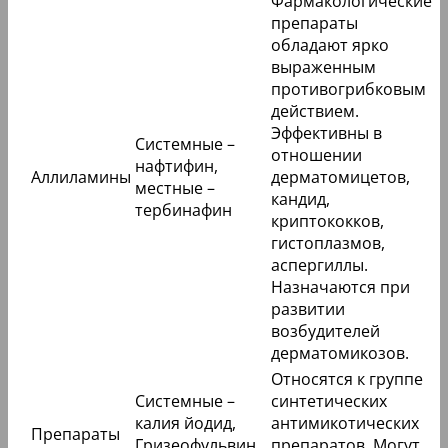
Фармакологические
препараты
обладают ярко
выраженным
противогрибковым
действием.
Эффективны в
Системные –
отношении
нафтифин,
Аллиламины
дерматомицетов,
местные –
кандид,
тербинафин
криптококков,
гистоплазмов,
аспергиллы.
Назначаются при
развитии
возбудителей
дерматомикозов.
Относятся к группе
Системные –
синтетических
калия йодид,
антимикотических
Препараты
Гризеофульвин,
препаратов. Могут