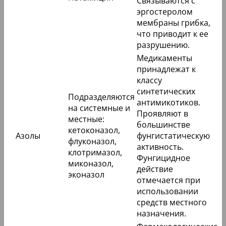
Связываются с
эргостеролом
мембраны грибка,
что приводит к ее
разрушению.
Медикаменты
принадлежат к
классу
синтетических
Подразделяются
антимикотиков.
на системные и
Проявляют в
местные:
большинстве
кетоконазол,
Азолы
фунгистатическую
флуконазол,
активность.
клотримазол,
Фунгицидное
миконазол,
действие
эконазол
отмечается при
использовании
средств местного
назначения.