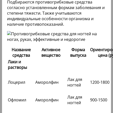
Подбираются противогрибковые средства
согласно установленным формам заболевания и
степени тяжести. Также учитываются
индивидуальные особенности организма и
наличие противопоказаний.
Название
Активное
Форма
Ориентиро
средства
вещество
выпуска
цена (р
Лаки и
растворы
Лак для
Лоцерил
Аморолфин
1200-1800
ногтей
Лак для
Офломил
Аморолфин
900-1500
ногтей