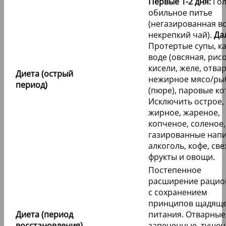
Первые 1-2 дня:
Гол
обильное питье
(негазированная во
некрепкий чай).
Да
Протертые супы, к
воде (овсяная, рисо
кисели, желе, отва
Диета (острый
нежирное мясо/ры
период)
(пюре), паровые ко
Исключить острое,
жирное, жареное,
копченое, соленое,
газированные напи
алкоголь, кофе, св
фрукты и овощи.
Постепенное
расширение рацион
с сохранением
принципов щадящ
Диета (период
питания. Отварные
восстановления)
запеченные, туше