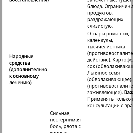
блюда. Ограничен
продуктов,
раздражающих
слизистую.
Отвары ромашки,
календулы,
тысячелистника
(противовоспалит
Народные
действие). Картоф
средства
сок (обволакивающ
(дополнительно
Льняное семя
к основному
(обволакивающее).
лечению)
(противовоспалите
заживляющее).
Важ
Применять только 
консультации с вр
Сильная,
нестерпимая
боль, рвота с
кровью,