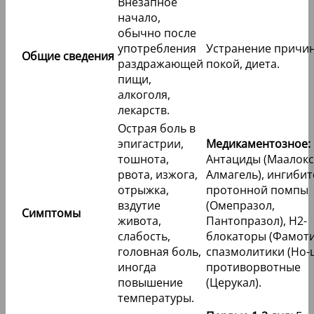
Внезапное
начало,
обычно после
употребления
Устранение причи
Общие сведения
раздражающей
покой, диета.
пищи,
алкоголя,
лекарств.
Острая боль в
эпигастрии,
Медикаментозное:
тошнота,
Антациды (Маалокс
рвота, изжога,
Алмагель), ингиби
отрыжка,
протонной помпы
вздутие
(Омепразол,
Симптомы
живота,
Пантопразол), Н2-
слабость,
блокаторы (Фамоти
головная боль,
спазмолитики (Но-
иногда
противорвотные
повышение
(Церукал).
температуры.