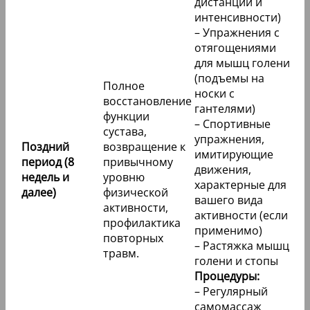
дистанции и
интенсивности)
– Упражнения с
отягощениями
для мышц голени
(подъемы на
Полное
носки с
восстановление
гантелями)
функции
– Спортивные
сустава,
упражнения,
Поздний
возвращение к
имитирующие
период (8
привычному
движения,
недель и
уровню
характерные для
далее)
физической
вашего вида
активности,
активности (если
профилактика
применимо)
повторных
– Растяжка мышц
травм.
голени и стопы
Процедуры:
– Регулярный
самомассаж