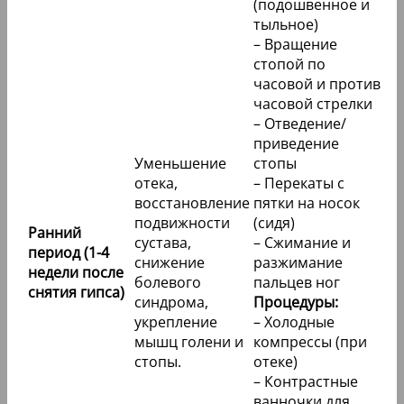
(подошвенное и
тыльное)
– Вращение
стопой по
часовой и против
часовой стрелки
– Отведение/
приведение
Уменьшение
стопы
отека,
– Перекаты с
восстановление
пятки на носок
подвижности
(сидя)
Ранний
сустава,
– Сжимание и
период (1-4
снижение
разжимание
недели после
болевого
пальцев ног
снятия гипса)
синдрома,
Процедуры:
укрепление
– Холодные
мышц голени и
компрессы (при
стопы.
отеке)
– Контрастные
ванночки для