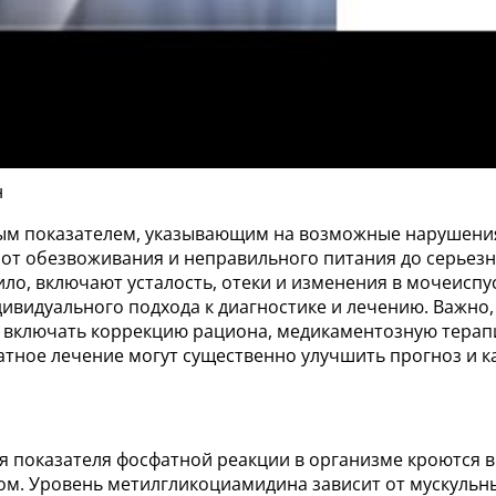
н
ым показателем, указывающим на возможные нарушения 
от обезвоживания и неправильного питания до серьезн
ило, включают усталость, отеки и изменения в мочеисп
дивидуального подхода к диагностике и лечению. Важно
включать коррекцию рациона, медикаментозную терапию
атное лечение могут существенно улучшить прогноз и к
 показателя фосфатной реакции в организме кроются 
ом. Уровень метилгликоциамидина зависит от мускульны