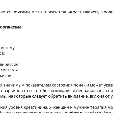
яется почками, и этот показатель играет ключевую рол
организме:
систему;
ов;
вновесие;
 системы;
жизни.
ся значимым показателем состояния почек и может указ
 варьироваться от обезвоживания и неправильного пит
мы, на которые следует обратить внимание, включают у
ния уровня креатинина. У женщин и мужчин терапия мо
тей важно своевременно выявить проблему, чтобы избеж