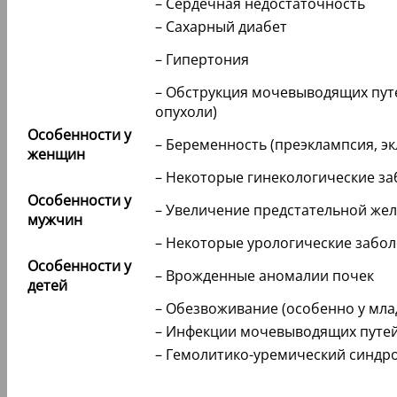
– Сердечная недостаточность
– Сахарный диабет
– Гипертония
– Обструкция мочевыводящих путе
опухоли)
Особенности у
– Беременность (преэклампсия, э
женщин
– Некоторые гинекологические з
Особенности у
– Увеличение предстательной жел
мужчин
– Некоторые урологические забо
Особенности у
– Врожденные аномалии почек
детей
– Обезвоживание (особенно у мла
– Инфекции мочевыводящих путе
– Гемолитико-уремический синдр