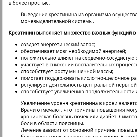
в более простые.
Выведение креатинина из организма осуществл
мочевыделительной системы.
Креатинин выполняет множество важных функций в 
создает энергетический запас;
обеспечивает мозг необходимой энергией;
положительно влияет на сердечно-сосудистую 
участвует в снижении воспалительных процесс
способствует росту мышечной массы;
помогает поддерживать кислотно-щелочное ра
регулирует деятельность центральной нервной
способствует увеличению продолжительности 
Увеличение уровня креатинина в крови являет
Врачи отмечают, что причины повышения могут
хроническая болезнь почек или диабет. Симпто
боли в области поясницы.
Лечение зависит от основной причины повыше
белка и контроль уровня сахара в крови. У де