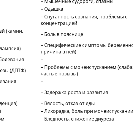
– Мышечные судороги, спазмы
– Одышка
– Спутанность сознания, проблемы с
концентрацией
й (камни,
– Боль в пояснице
– Специфические симптомы беременно
клампсия)
причина в ней)
аболевания
–
– Проблемы с мочеиспусканием (слабая
езы (ДГПЖ)
частые позывы)
левания
–
– Задержка роста и развития
денцев)
– Вялость, отказ от еды
й
– Лихорадка, боль при мочеиспускани
ом
– Бледность, снижение диуреза