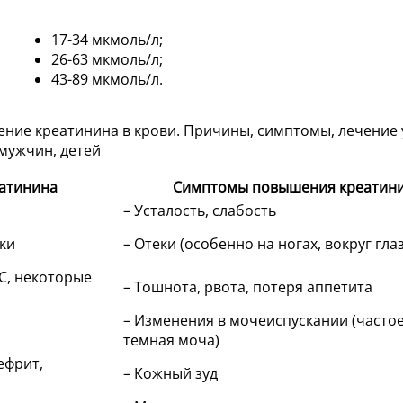
17-34 мкмоль/л;
26-63 мкмоль/л;
43-89 мкмоль/л.
атинина
Симптомы повышения креатин
– Усталость, слабость
ки
– Отеки (особенно на ногах, вокруг глаз
С, некоторые
– Тошнота, рвота, потеря аппетита
– Изменения в мочеиспускании (частое
темная моча)
ефрит,
– Кожный зуд