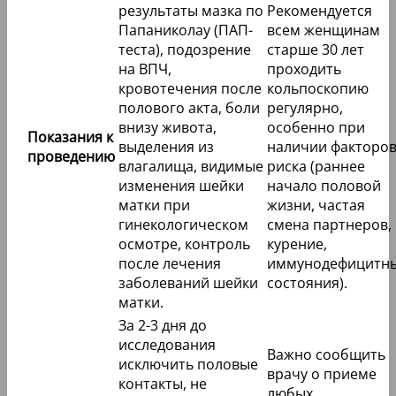
результаты мазка по
Рекомендуется
Папаниколау (ПАП-
всем женщинам
теста), подозрение
старше 30 лет
на ВПЧ,
проходить
кровотечения после
кольпоскопию
полового акта, боли
регулярно,
внизу живота,
особенно при
Показания к
выделения из
наличии факторо
проведению
влагалища, видимые
риска (раннее
изменения шейки
начало половой
матки при
жизни, частая
гинекологическом
смена партнеров,
осмотре, контроль
курение,
после лечения
иммунодефицитн
заболеваний шейки
состояния).
матки.
За 2-3 дня до
исследования
Важно сообщить
исключить половые
врачу о приеме
контакты, не
любых