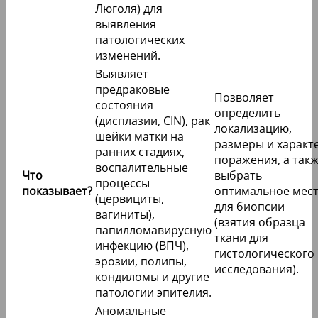
Люголя) для
выявления
патологических
изменений.
Выявляет
предраковые
Позволяет
состояния
определить
(дисплазии, CIN), рак
локализацию,
шейки матки на
размеры и характ
ранних стадиях,
поражения, а так
воспалительные
Что
выбрать
процессы
показывает?
оптимальное мес
(цервициты,
для биопсии
вагиниты),
(взятия образца
папилломавирусную
ткани для
инфекцию (ВПЧ),
гистологического
эрозии, полипы,
исследования).
кондиломы и другие
патологии эпителия.
Аномальные