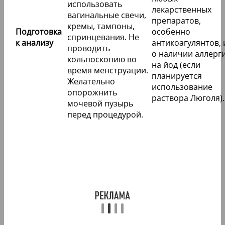
использовать
лекарственных
вагинальные свечи,
препаратов,
кремы, тампоны,
Подготовка
особенно
спринцевания. Не
к анализу
антикоагулянтов, 
проводить
о наличии аллерг
кольпоскопию во
на йод (если
время менструации.
планируется
Желательно
использование
опорожнить
раствора Люголя).
мочевой пузырь
перед процедурой.