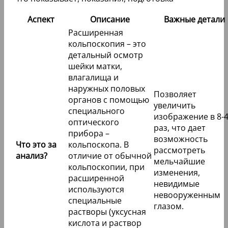
Аспект
Описание
Важные детали
Расширенная
кольпоскопия – это
детальный осмотр
шейки матки,
влагалища и
наружных половых
Позволяет
органов с помощью
увеличить
специального
изображение в 8-
оптического
раз, что дает
прибора –
возможность
Что это за
кольпоскопа. В
рассмотреть
анализ?
отличие от обычной
мельчайшие
кольпоскопии, при
изменения,
расширенной
невидимые
используются
невооруженным
специальные
глазом.
растворы (уксусная
кислота и раствор