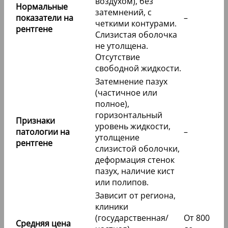
воздухом), без
Нормальные
затемнений, с
показатели на
–
четкими контурами.
рентгене
Слизистая оболочка
не утолщена.
Отсутствие
свободной жидкости.
Затемнение пазух
(частичное или
полное),
горизонтальный
Признаки
уровень жидкости,
патологии на
–
утолщение
рентгене
слизистой оболочки,
деформация стенок
пазух, наличие кист
или полипов.
Зависит от региона,
клиники
(государственная/
От 800
Средняя цена