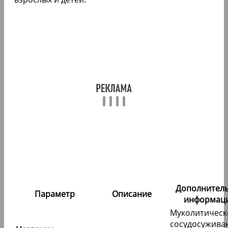
Дополнител
Параметр
Описание
информац
Муколитическ
сосудосужив