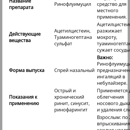
Название
Ринофлуимуцил
средство для
препарата
местного
применения.
Ацетилцистеи
Ацетилцистеин,
разжижает
Действующие
Туаминогептана
мокроту,
вещества
сульфат
туаминогепта
сужает сосуды
Важно:
Ринофлуимуци
Форма выпуска
Спрей назальный
предназначен
ингаляций в
небулайзере.
Острый и
Применяется 
Показания к
хронический
облегчения
применению
ринит, синусит,
носового дых
ринофарингит
и удаления сл
Взрослым: по 
впрыскивания