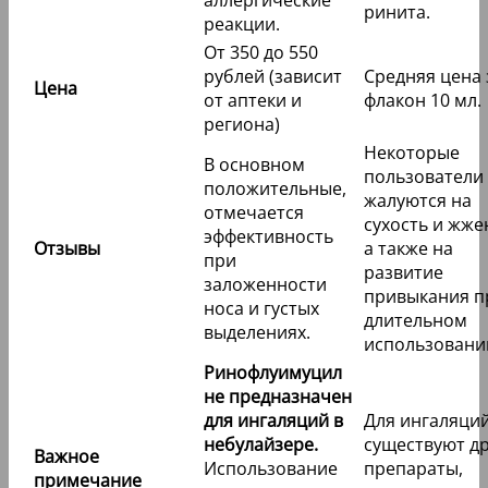
аллергические
ринита.
реакции.
От 350 до 550
рублей (зависит
Средняя цена 
Цена
от аптеки и
флакон 10 мл.
региона)
Некоторые
В основном
пользователи
положительные,
жалуются на
отмечается
сухость и жже
эффективность
Отзывы
а также на
при
развитие
заложенности
привыкания п
носа и густых
длительном
выделениях.
использовани
Ринофлуимуцил
не предназначен
для ингаляций в
Для ингаляци
небулайзере.
существуют д
Важное
Использование
препараты,
примечание