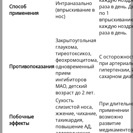
каждую ноздр
Интраназально
Способ
раза в день. Д
(впрыскивание в
применения
по 1
нос)
впрыскиванию
каждую ноздр
раза в день.
Закрытоугольная
глаукома,
тиреотоксикоз,
С осторожнос
феохромоцитома,
при артериал
Противопоказания
одновременный
гипертензии, 
прием
сахарном диаб
ингибиторов
МАО, детский
возраст до 2 лет.
Сухость
При длительн
слизистой носа,
применении
жжение, чихание,
Побочные
возможно
тахикардия,
эффекты
развитие
повышение АД,
медикаментоз